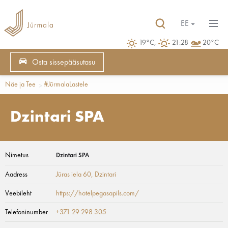
EE
19°C,
21:28
20°C
Osta sissepääsutasu
Näe ja Tee
#JūrmalaLastele
Dzintari SPA
Nimetus
Dzintari SPA
Aadress
Jūras iela 60
, Dzintari
Veebileht
https://hotelpegasapils.com/
Telefoninumber
+371 29 298 305