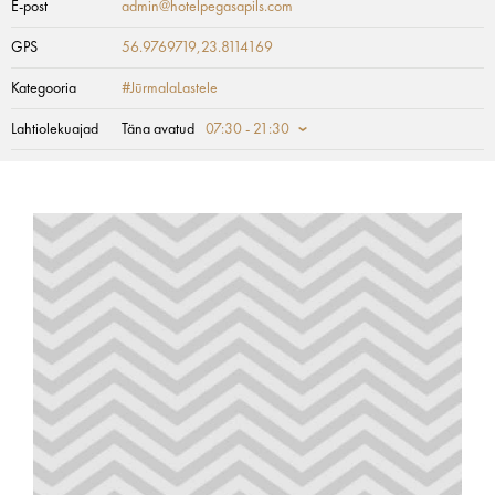
E-post
admin@hotelpegasapils.com
GPS
56.9769719,23.8114169
Kategooria
#JūrmalaLastele
Lahtiolekuajad
Täna avatud
07:30 - 21:30