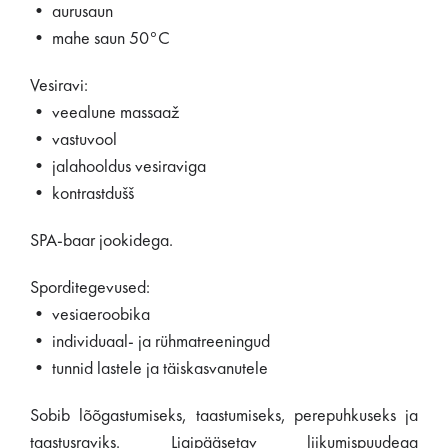
• aurusaun
• mahe saun 50°C
Vesiravi:
• veealune massaaž
• vastuvool
• jalahooldus vesiraviga
• kontrastdušš
SPA-baar jookidega.
Sporditegevused:
• vesiaeroobika
• individuaal- ja rühmatreeningud
• tunnid lastele ja täiskasvanutele
Sobib lõõgastumiseks, taastumiseks, perepuhkuseks ja
taastusraviks. Ligipääsetav liikumispuudega