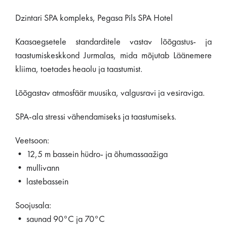
Dzintari SPA kompleks, Pegasa Pils SPA Hotel
Kaasaegsetele standarditele vastav lõõgastus- ja
taastumiskeskkond Jurmalas, mida mõjutab Läänemere
kliima, toetades heaolu ja taastumist.
Lõõgastav atmosfäär muusika, valgusravi ja vesiraviga.
SPA-ala stressi vähendamiseks ja taastumiseks.
Veetsoon:
• 12,5 m bassein hüdro- ja õhumassaažiga
• mullivann
• lastebassein
Soojusala:
• saunad 90°C ja 70°C