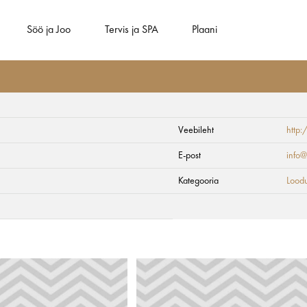
Söö ja Joo
Tervis ja SPA
Plaani
Veebileht
http:
isretk
E-post
info@
Kategooria
Loodu