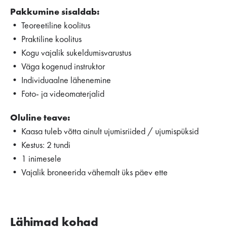
Pakkumine sisaldab:
• Teoreetiline koolitus
• Praktiline koolitus
• Kogu vajalik sukeldumisvarustus
• Väga kogenud instruktor
• Individuaalne lähenemine
• Foto- ja videomaterjalid
Oluline teave:
• Kaasa tuleb võtta ainult ujumisriided / ujumispüksid
• Kestus: 2 tundi
• 1 inimesele
• Vajalik broneerida vähemalt üks päev ette
Lähimad kohad