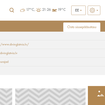
17°C,
21:26
19°C
EE
Osta sissepääsutasu
//www.divinglatvia.lv/
divinglatvia.lv
srajad