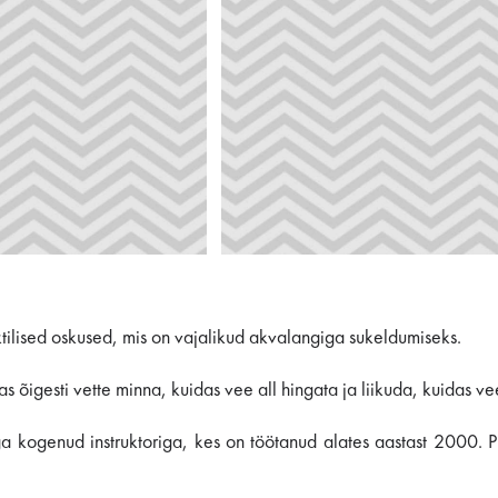
ktilised oskused, mis on vajalikud akvalangiga sukeldumiseks.
s õigesti vette minna, kuidas vee all hingata ja liikuda, kuidas vee
 kogenud instruktoriga, kes on töötanud alates aastast 2000. Pr