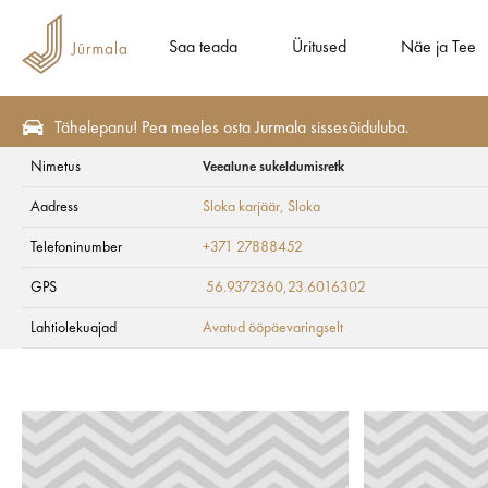
Saa teada
Üritused
Näe ja Tee
Tähelepanu! Pea meeles osta Jurmala sissesõiduluba.
Nimetus
Veealune sukeldumisretk
Näe ja Tee
Marsruudid ja ekskursioonid
Loodusrajad
Aadress
Sloka karjäär
, Sloka
Veealune sukeldum
Telefoninumber
+371 27888452
GPS
56.9372360,23.6016302
Lahtiolekuajad
Avatud ööpäevaringselt