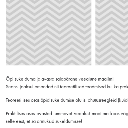
Õpi sukelduma ja avasta salapärane veealune maailm!
Seansi jooksul omandad nii teoreetilised teadmised kui ka pra
Teoreetilises osas õpid sukeldumise olulisi ohutusreegleid (kuida
Praktilises osas avastad lummavat veealust maailma koos väga
selle eest, et sa armuksid sukeldumisse!