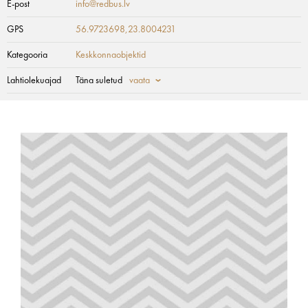
E-post
info@redbus.lv
GPS
56.9723698,23.8004231
Kategooria
Keskkonnaobjektid
Lahtiolekuajad
Täna suletud
vaata