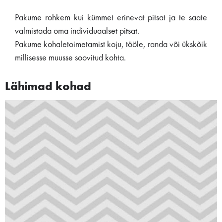
Pakume rohkem kui kümmet erinevat pitsat ja te saate
valmistada oma individuaalset pitsat.
Pakume kohaletoimetamist koju, tööle, randa või ükskõik
millisesse muusse soovitud kohta.
Lähimad kohad