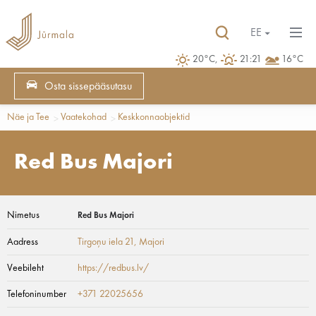
EE
20°C,
21:21
16°C
Osta sissepääsutasu
Näe ja Tee
Vaatekohad
Keskkonnaobjektid
Red Bus Majori
Nimetus
Red Bus Majori
Aadress
Tirgoņu iela 21
, Majori
Veebileht
https://redbus.lv/
Telefoninumber
+371 22025656