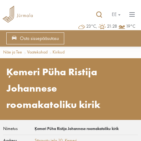
EE
23°C,
21:28
19°C
Osta sissepääsutasu
Näe ja Tee
Vaatekohad
Kirikud
Ķemeri Püha Ristija
Johannese
roomakatoliku kirik
Nimetus
Ķemeri Püha Ristija Johannese roomakatoliku kirik
Aadress
Sēravotu iela 10
, Ķemeri