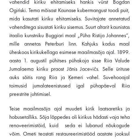
vahendid kiriku ehitamiseks hankis vürst Bogdan
Ogiński. Tema mõisast Kaunase kubermangust toodi puit,
mida kasutati kiriku ehitamiseks. Suvitajate annetatud
vahenditega sisustati kiriku sisemus. Suurt altarit kaunistas
itaalia kunstniku Buggiari maal „Püha Ristija Johannes”,
mille annetas Peterburi linn. Kahjuks kadus maal
üheskoos kirikukellaga esimese maailmasõja ajal. 1899.
aasta 1. augustil pühitses pühakoja sisse Riia Valude
Jumalaema kiriku praost Jānis Jacevičs. Selle ürituse
auks sõitis rong Riia ja Ķemeri vahel. Suvehooajal
toimusid jumalateenistused igal pühapäeval Riia
preestrite juhtimisel.
Teise maailmasõja ajal muudeti kirik laatsaretiks ja
hobusetalliks. Sõja lõppedes oli kirikus hädasti vaja teha
renoveerimistöid, kuid seda ei lubanud nõukogude
võim. Ometi teostati restaureerimistööd aastate jooksul