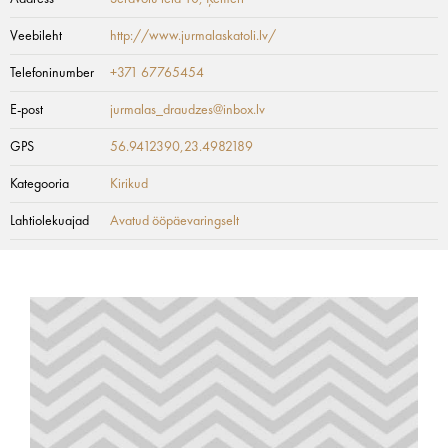
Veebileht
http://www.jurmalaskatoli.lv/
Telefoninumber
+371 67765454
E-post
jurmalas_draudzes@inbox.lv
GPS
56.9412390,23.4982189
Kategooria
Kirikud
Lahtiolekuajad
Avatud ööpäevaringselt