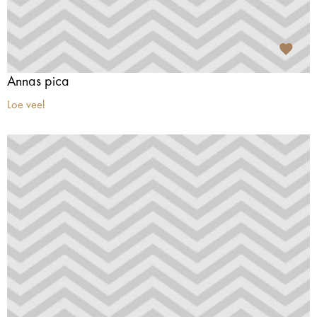
Annas pica
Loe veel