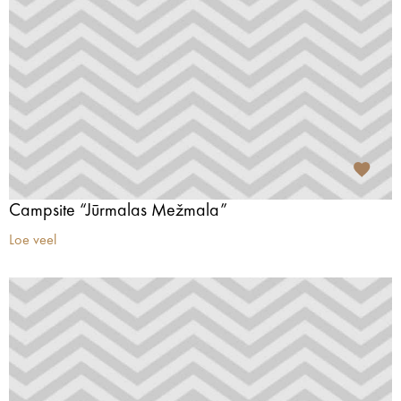
Campsite “Jūrmalas Mežmala”
Loe veel