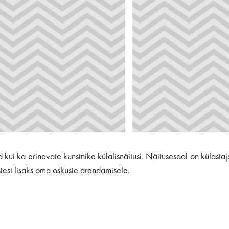
id kui ka erinevate kunstnike külalisnäitusi. Näitusesaal on külast
test lisaks oma oskuste arendamisele.