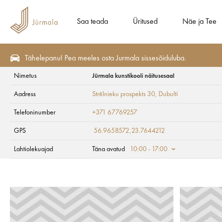
Saa teada
Üritused
Näe ja Tee
Tähelepanu! Pea meeles osta Jurmala sissesõiduluba.
Nimetus
Jūrmala kunstikooli näitusesaal
Näe ja Tee
Vaatekohad
Kunst ja kultuur
Aadress
Strēlnieku prospekts 30
, Dubulti
Jūrmala kunstikool
Telefoninumber
+371 67769257
GPS
56.9658572,23.7644212
Lahtiolekuajad
Täna avatud
10:00 - 17:00