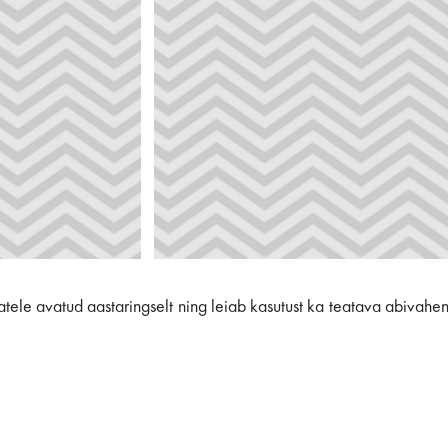
ajatele avatud aastaringselt ning leiab kasutust ka teatava abivahe