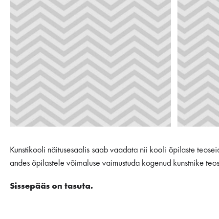
Kunstikooli näitusesaalis saab vaadata nii kooli õpilaste teose
andes õpilastele võimaluse vaimustuda kogenud kunstnike teos
Sissepääs on tasuta.