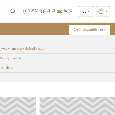
20°C,
21:21
16°C
EE
Osta sissepääsutasu
//www.jurmala.makslasskola.lv/
edu.jurmala.lv
 ja kultuur