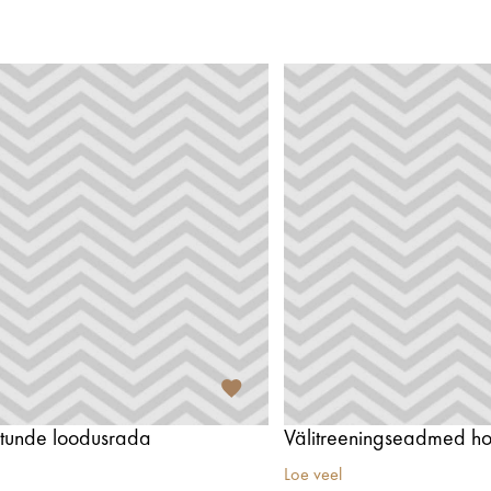
tunde loodusrada
Loe veel