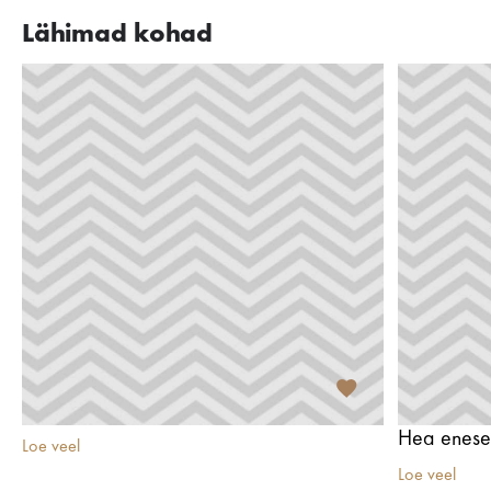
Lähimad kohad
Hea enese
Loe veel
Loe veel