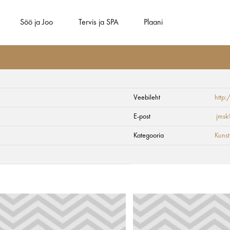
Söö ja Joo
Tervis ja SPA
Plaani
Veebileht
http:
i näitusesaal
E-post
jmsk@
Kategooria
Kunst