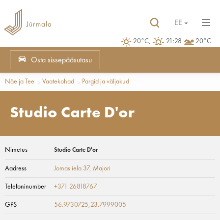
EE
20°C,
21:28
20°C
Osta sissepääsutasu
Näe ja Tee
Vaatekohad
Pargid ja väljakud
Studio Carte D'or
Nimetus
Studio Carte D'or
Aadress
Jomas iela 37
, Majori
Telefoninumber
+371 26818767
GPS
56.9730725,23.7999005