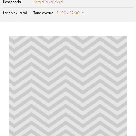
Kategooria
Pargid ja väljakud
Lahtiolekuajad
Täna avatud
11:00 - 22:00