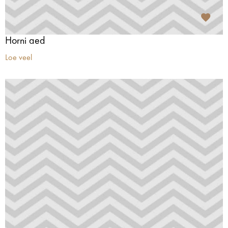
Horni aed
Loe veel