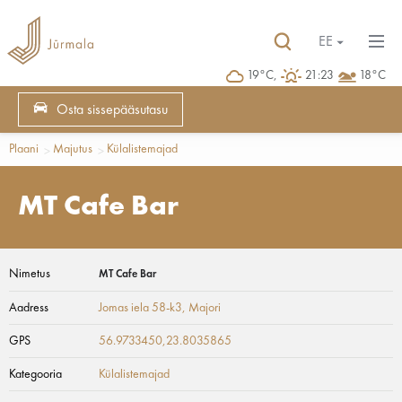
EE
19°C,
21:23
18°C
Osta sissepääsutasu
Plaani
Majutus
Külalistemajad
MT Cafe Bar
Nimetus
MT Cafe Bar
Aadress
Jomas iela 58-k3
, Majori
GPS
56.9733450,23.8035865
Kategooria
Külalistemajad