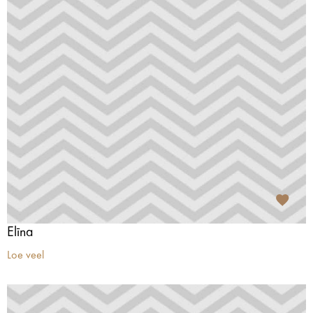
Elīna
Loe veel