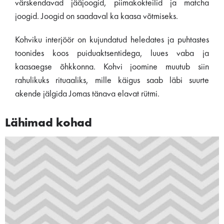
värskendavad jääjoogid, piimakokteilid ja matcha
joogid. Joogid on saadaval ka kaasa võtmiseks.
Kohviku interjöör on kujundatud heledates ja puhtastes
toonides koos puiduaktsentidega, luues vaba ja
kaasaegse õhkkonna. Kohvi joomine muutub siin
rahulikuks rituaaliks, mille käigus saab läbi suurte
akende jälgida Jomas tänava elavat rütmi.
Lähimad kohad