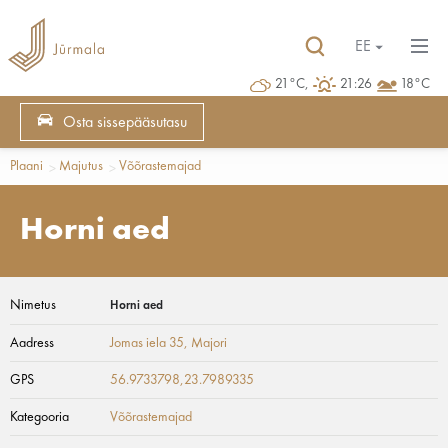
EE
21°C,
21:26
18°C
Osta sissepääsutasu
Plaani
Majutus
Võõrastemajad
Horni aed
Nimetus
Horni aed
Aadress
Jomas iela 35
, Majori
GPS
56.9733798,23.7989335
Kategooria
Võõrastemajad