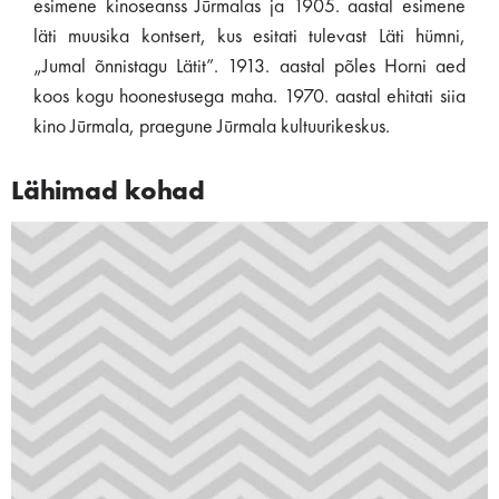
esimene kinoseanss Jūrmalas ja 1905. aastal esimene
läti muusika kontsert, kus esitati tulevast Läti hümni,
„Jumal õnnistagu Lätit”. 1913. aastal põles Horni aed
koos kogu hoonestusega maha. 1970. aastal ehitati siia
kino Jūrmala, praegune Jūrmala kultuurikeskus.
Lähimad kohad