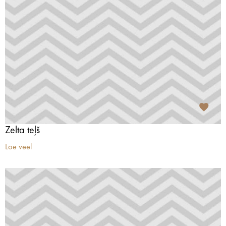
Zelta teļš
Loe veel