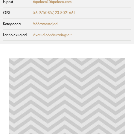
E-post
tbpalace@tbpalace.com
GPS
56.9750857,23.8021661
Kategooria
Võõrastemajad
Lahtiolekuajad
Avatud ööpäevaringselt