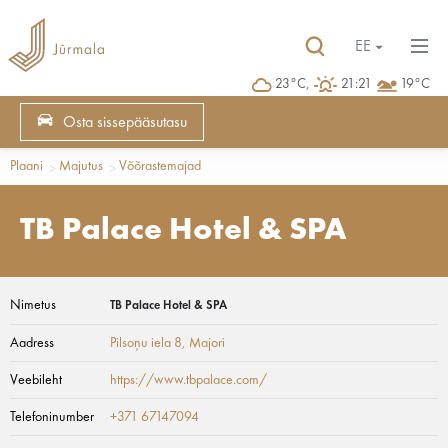
EE
23°C,
21:21
19°C
Osta sissepääsutasu
Plaani
Majutus
Võõrastemajad
TB Palace Hotel & SPA
Nimetus
TB Palace Hotel & SPA
Aadress
Pilsoņu iela 8
, Majori
Veebileht
https://www.tbpalace.com/
Telefoninumber
+371 67147094