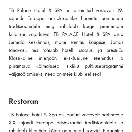
TB Palace Hotel & SPA on disainitud vastavalt 19.
sajandi Euroopa aristokraatlike hoonete parimatele
traditsioonidele ning rahuldab kõige peenemate
külaliste vajadused. TB PALACE Hotel & SPA asub
Jūrmala kesklinnas, mõne sammu kaugusel Jomas
tänavast, mis rõhutab hotelli staatust ja prestiiži.
Klassikaline interjöör, eksklusiivne teenindus ja
piiramatud võimalused isikliku puhkuseprogrammi
väljatöötamiseks, need on meie klubi eelised!
Restoran
TB Palace hotel & Spa on loodud vastavalt parimatele
XIX sajandi Euroopa aristokraatia traditsioonidele ja
rahuldab klientide kõige peenemad soovid. Elegantne