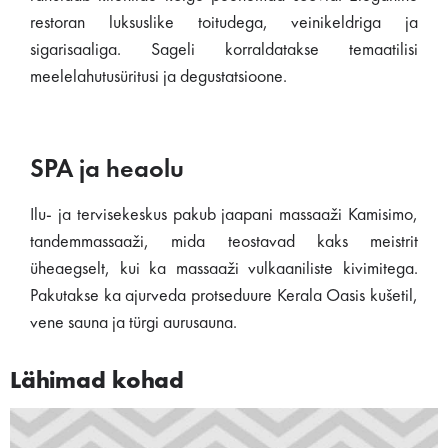
restoran luksuslike toitudega, veinikeldriga ja
sigarisaaliga. Sageli korraldatakse temaatilisi
meelelahutusüritusi ja degustatsioone.
SPA ja heaolu
Ilu- ja tervisekeskus pakub jaapani massaaži Kamisimo,
tandemmassaaži, mida teostavad kaks meistrit
üheaegselt, kui ka massaaži vulkaaniliste kivimitega.
Pakutakse ka ajurveda protseduure Kerala Oasis kušetil,
vene sauna ja türgi aurusauna.
Lähimad kohad