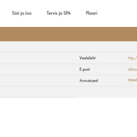
Söö ja Joo
Tervis ja SPA
Plaani
Veebileht
http
luteri kirik
E-post
ddrau
Arvustused