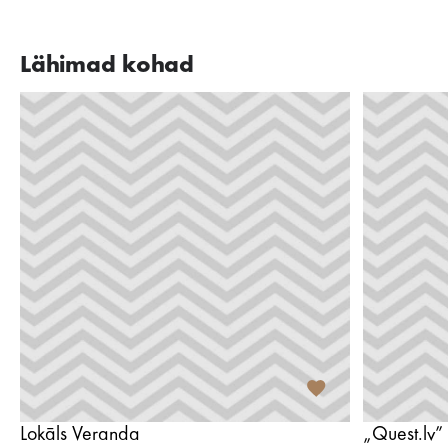
Lähimad kohad
Lokāls Veranda
„Quest.lv”