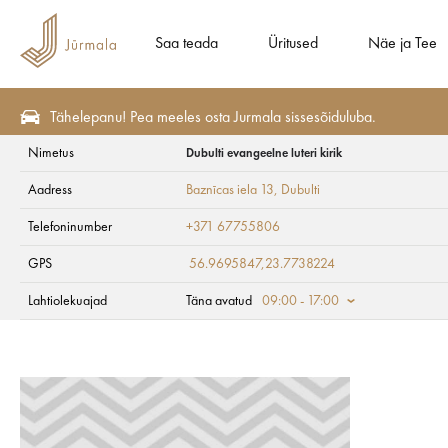
Saa teada
Üritused
Näe ja Tee
Tähelepanu! Pea meeles osta Jurmala sissesõiduluba.
Nimetus
Dubulti evangeelne luteri kirik
Söö ja Joo
Kiirtoitlustus
Aadress
Baznīcas iela 13
, Dubulti
Dubulti evangeelne 
Telefoninumber
+371 67755806
GPS
56.9695847,23.7738224
Lahtiolekuajad
Täna avatud
09:00 - 17:00