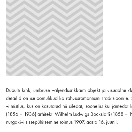
Dubulti kirik, ümbruse väljendusrikkaim objekt ja visuaalne 
detailid on iseloomulikud ka rahvusromantismi traditsioonile
viimistlus, kus on kasutatud nii siledat, soonelist kui jämeda
(1856 – 1936) arhitekti Wilhelm Ludwigs Bockslaffi (1858 – 1
nurgakivi sissepühitsemine toimus 1907. aasta 16. juunil.