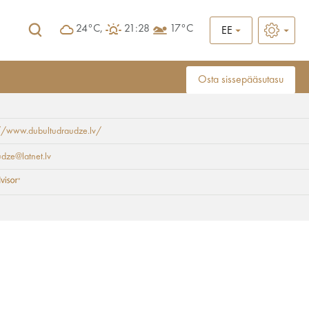
24°C,
21:28
17°C
EE
Osta sissepääsutasu
://www.dubultudraudze.lv/
dze@latnet.lv