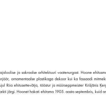
jaloolise ja sakraalse arhitektuuri vaatenurgast. Hoone ehitusm
nterjöör, ornamentaalse plastikaga dekoor kui ka fassaadi mitme
jul Riia ehitusettevõtja, tööstur ja müürseppmeister Krišjānis Ķer
kti järgi. Hoonet hakati ehitama 1905. aasta septembris, kuid a