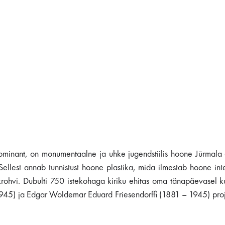
dominant, on monumentaalne ja uhke jugendstiilis hoone Jūrmala a
. Sellest annab tunnistust hoone plastika, mida ilmestab hoone i
t krohvi. Dubulti 750 istekohaga kiriku ehitas oma tänapäevasel ku
945) ja Edgar Woldemar Eduard Friesendorffi (1881 – 1945) proje