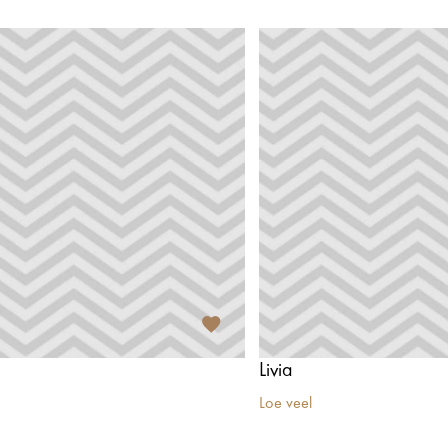
Livia
Loe veel