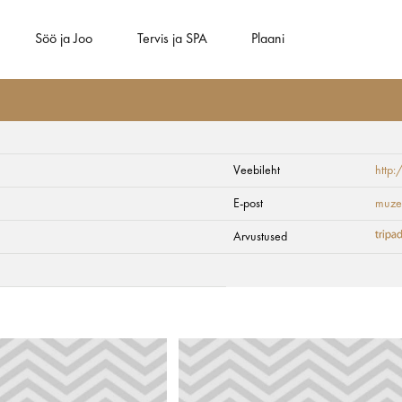
Söö ja Joo
Tervis ja SPA
Plaani
Veebileht
http
seum
E-post
muzej
Arvustused