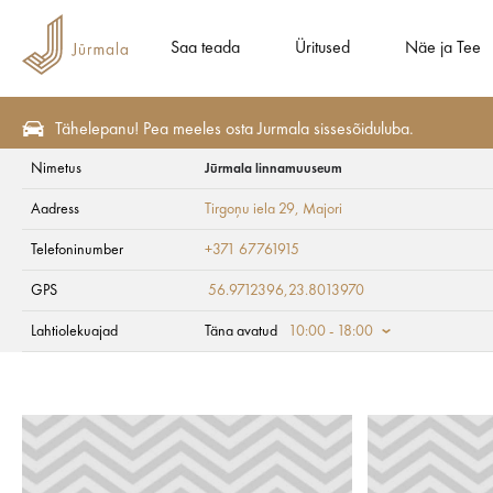
Saa teada
Üritused
Näe ja Tee
Tähelepanu! Pea meeles osta Jurmala sissesõiduluba.
Nimetus
Jūrmala linnamuuseum
Söö ja Joo
Kiirtoitlustus
Aadress
Tirgoņu iela 29
, Majori
Jūrmala linnamuu
Telefoninumber
+371 67761915
GPS
56.9712396,23.8013970
Lahtiolekuajad
Täna avatud
10:00 - 18:00