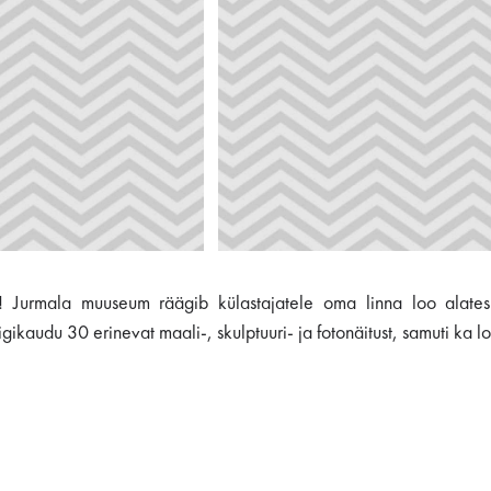
 Jurmala muuseum räägib külastajatele oma linna loo alates s
kaudu 30 erinevat maali-, skulptuuri- ja fotonäitust, samuti ka lo