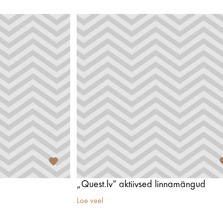
„Quest.lv” aktiivsed linnamängud
Loe veel