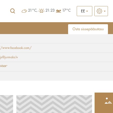
21°C,
21:23
17°C
EE
Osta sissepääsutasu
://www.facebook.com/
s@jurmala.lv