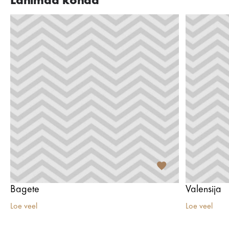
Lähimad kohad
Bagete
Valensija
Loe veel
Loe veel