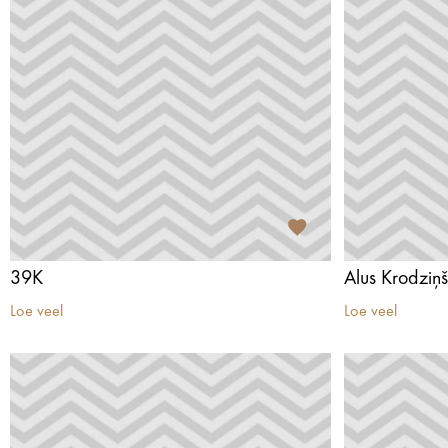
39K
Alus Krodziņ
Loe veel
Loe veel