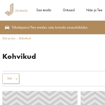
Saa teada
Üritused
Näe ja Tee
Tähelepanu! Pea meeles osta Jurmala sissesõiduluba.
Söö ja Joo
Kohvikud
Kohvikud
Vali