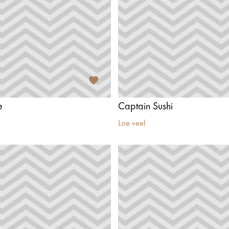
e
Captain Sushi
Loe veel