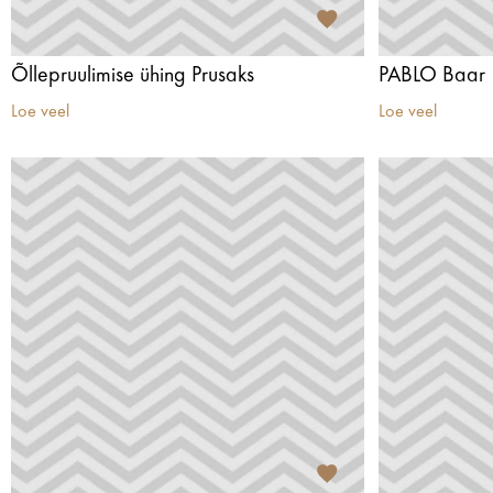
Õllepruulimise ühing Prusaks
PABLO Baar
Loe veel
Loe veel