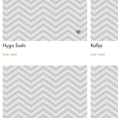
Hygo Sushi
Kafija
Loe veel
Loe veel