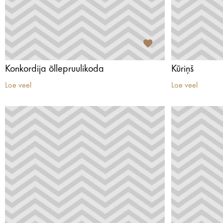
Konkordija õllepruulikoda
Kūriņš
Loe veel
Loe veel