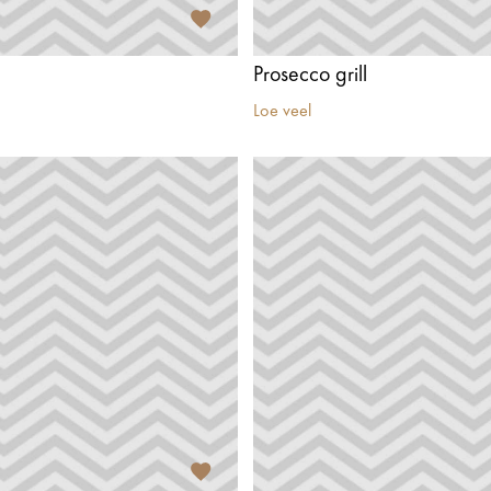
Prosecco grill
Loe veel