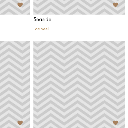
Seaside
Loe veel