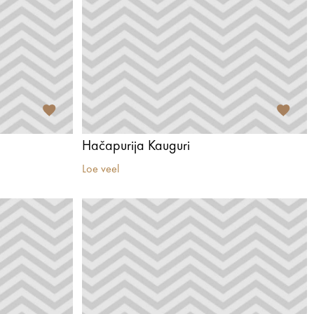
Hačapurija Kauguri
Loe veel