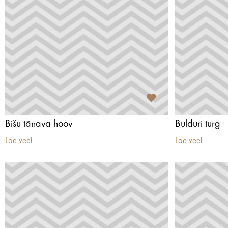
Bišu tänava hoov
Bulduri turg
Loe veel
Loe veel