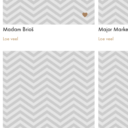
Madam Brioš
Major Marke
Loe veel
Loe veel