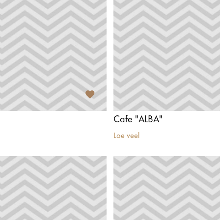
Cafe "ALBA"
Loe veel