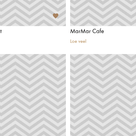
t
MarMar Cafe
Loe veel