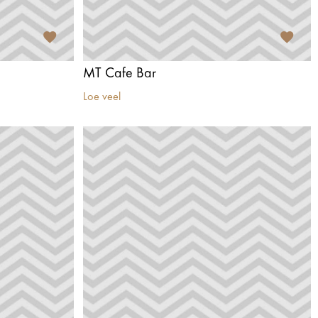
MT Cafe Bar
Loe veel