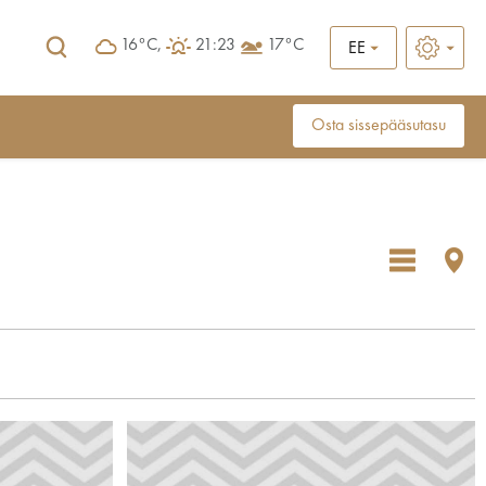
16°C,
21:23
17°C
EE
Osta sissepääsutasu