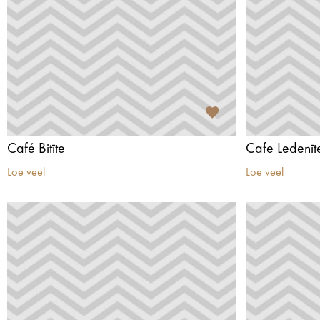
Café Bitīte
Cafe Ledenīt
Loe veel
Loe veel