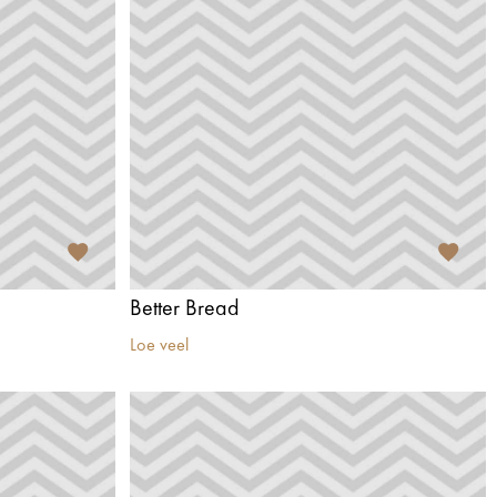
Better Bread
Loe veel