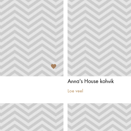
š
Anna's House kohvik
Loe veel