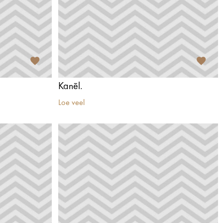
Kanēl.
Loe veel