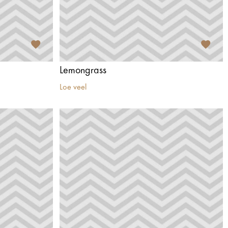
Lemongrass
Loe veel