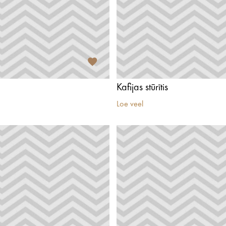
Kafijas stūrītis
Loe veel