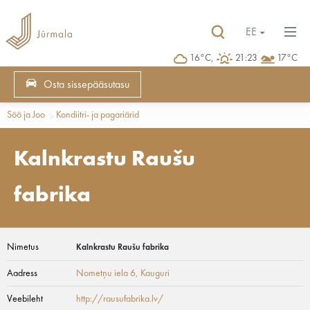
EE
16°C,
21:23
17°C
Osta sissepääsutasu
Söö ja Joo
Kondiitri- ja pagariärid
Kalnkrastu Raušu
fabrika
Nimetus
Kalnkrastu Raušu fabrika
Aadress
Nometņu iela 6
, Kauguri
Veebileht
http://rausufabrika.lv/