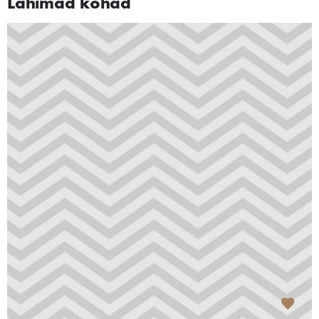
Lähimad kohad