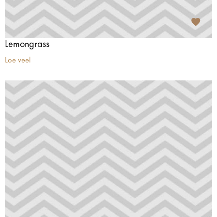
Lemongrass
Loe veel