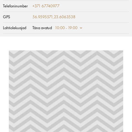
Telefoninumber
+371 67740977
GPS
56.9595571,23.6063538
Lahtiolekuajad
Täna avatud
10:00 - 19:00