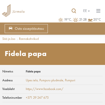
EE
19°C,
21:28
20°C
Osta sissepääsutasu
Söö ja Joo
Rannakohvikud
Fidela papa
Nimetus
Fidela papa
Aadress
Upes iela, Pumpuru pludmale
, Pumpuri
Veebileht
https://www.facebook.com/
Telefoninumber
+371 29 247 675