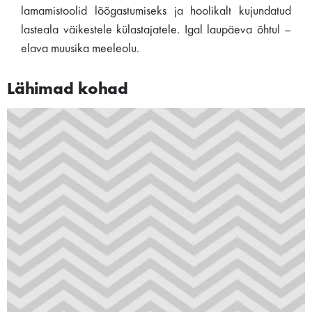
lamamistoolid lõõgastumiseks ja hoolikalt kujundatud
lasteala väikestele külastajatele. Igal laupäeva õhtul –
elava muusika meeleolu.
Lähimad kohad