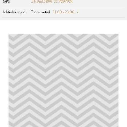
GPS
56.9665899,23.7297924
Lahtiolekuajad
Täna avatud
11:00 - 23:00