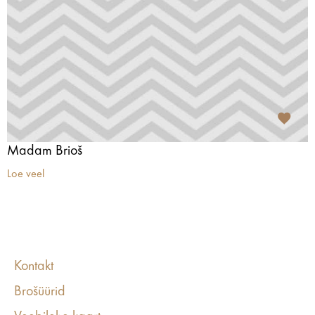
Madam Brioš
Loe veel
Kontakt
Brošüürid