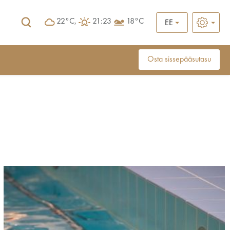
22°C,
21:23
18°C
EE
Osta sissepääsutasu