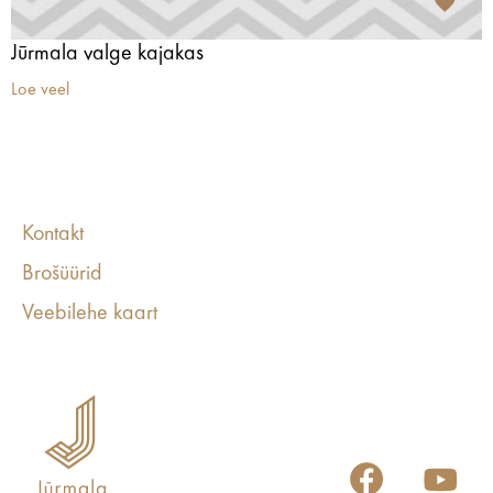
Jūrmala valge kajakas
Loe veel
Kontakt
Brošüürid
Veebilehe kaart