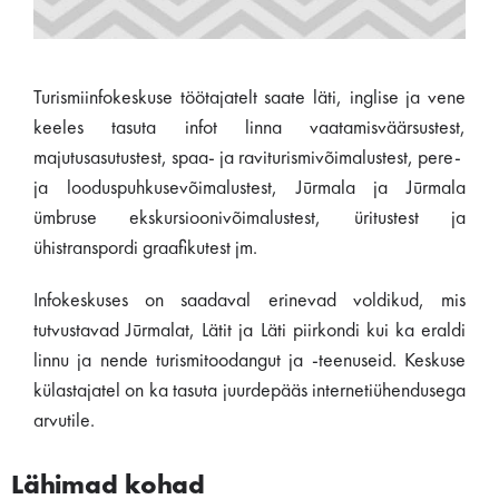
Turismiinfokeskuse töötajatelt saate läti, inglise ja vene
keeles tasuta infot linna vaatamisväärsustest,
majutusasutustest, spaa- ja raviturismivõimalustest, pere-
ja looduspuhkusevõimalustest, Jūrmala ja Jūrmala
ümbruse ekskursioonivõimalustest, üritustest ja
ühistranspordi graafikutest jm.
Infokeskuses on saadaval erinevad voldikud, mis
tutvustavad Jūrmalat, Lätit ja Läti piirkondi kui ka eraldi
linnu ja nende turismitoodangut ja -teenuseid. Keskuse
külastajatel on ka tasuta juurdepääs internetiühendusega
arvutile.
Lähimad kohad