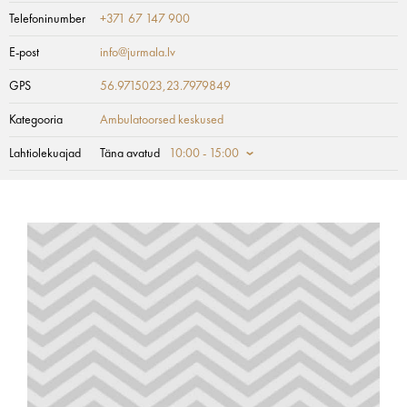
Telefoninumber
+371 67 147 900
E-post
info@jurmala.lv
GPS
56.9715023,23.7979849
Kategooria
Ambulatoorsed keskused
Lahtiolekuajad
Täna avatud
10:00 - 15:00