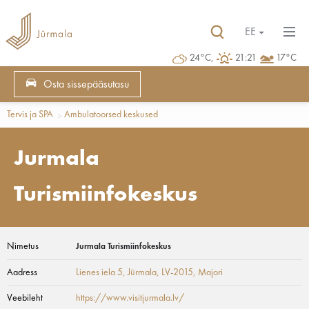
EE
24°C,
21:21
17°C
Osta sissepääsutasu
Tervis ja SPA
Ambulatoorsed keskused
Jurmala
Turismiinfokeskus
Nimetus
Jurmala Turismiinfokeskus
Aadress
Lienes iela 5, Jūrmala, LV-2015
, Majori
Veebileht
https://www.visitjurmala.lv/