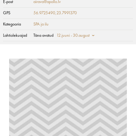
E-post
airava@apollo.lv
GPS
56.9725490,23.7991370
Kategooria
SPA ja ilu
Lahtiolekuajad
Täna avatud
12.juuni - 30.august