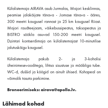
Külalistemaja AIRAVA asub Jurmalas, Majori kesklinnas,
peamise jalakäijate tänava - Jomase tänava - ääres,
300 meetri kaugusel rannast ja 25 km kaugusel Riiast.
Majori raudteejaam, väikebussipeatus, taksopeatus ja
BISTRO söökla asuvad 150-200 meetri kaugusel.
Dzintari kontserdimaja on külalistemajast 10-minutilise
jalutuskäigu kaugusel.
Külalistemaja pakub 2- ja 3-kohalisi
üheinimesevooditega, lihtsa sisustuse ja mööbliga tube.
WC-d, duššid ja köögid on ainult ühised. Kohapeal on
võimalik tasuta parkimine.
Broneerimiseks: airava@apollo.lv.
Lähimad kohad