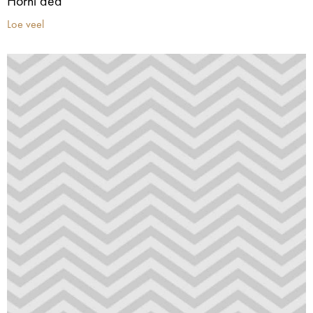
Horni aed
Loe veel