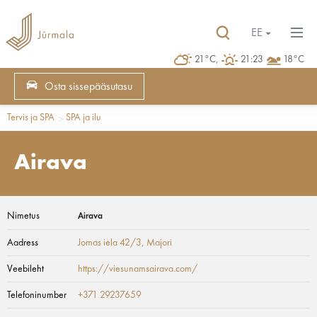
EE
21°C,
21:23
18°C
Osta sissepääsutasu
Tervis ja SPA
SPA ja ilu
Airava
Nimetus
Airava
Aadress
Jomas iela 42/3
, Majori
Veebileht
https://viesunamsairava.com/
Telefoninumber
+371 29237659