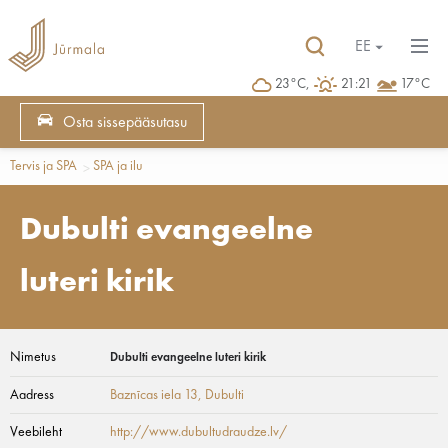
EE
23°C,
21:21
17°C
Osta sissepääsutasu
Tervis ja SPA
SPA ja ilu
Dubulti evangeelne
luteri kirik
Nimetus
Dubulti evangeelne luteri kirik
Aadress
Baznīcas iela 13
, Dubulti
Veebileht
http://www.dubultudraudze.lv/