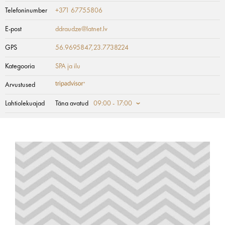
Telefoninumber
+371 67755806
E-post
ddraudze@latnet.lv
GPS
56.9695847,23.7738224
Kategooria
SPA ja ilu
Arvustused
Lahtiolekuajad
Täna avatud
09:00 - 17:00