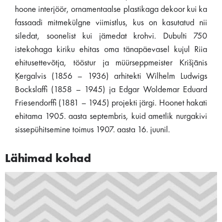
hoone interjöör, ornamentaalse plastikaga dekoor kui ka
fassaadi mitmekülgne viimistlus, kus on kasutatud nii
siledat, soonelist kui jämedat krohvi. Dubulti 750
istekohaga kiriku ehitas oma tänapäevasel kujul Riia
ehitusettevõtja, tööstur ja müürseppmeister Krišjānis
Ķergalvis (1856 – 1936) arhitekti Wilhelm Ludwigs
Bockslaffi (1858 – 1945) ja Edgar Woldemar Eduard
Friesendorffi (1881 – 1945) projekti järgi. Hoonet hakati
ehitama 1905. aasta septembris, kuid ametlik nurgakivi
sissepühitsemine toimus 1907. aasta 16. juunil.
Lähimad kohad