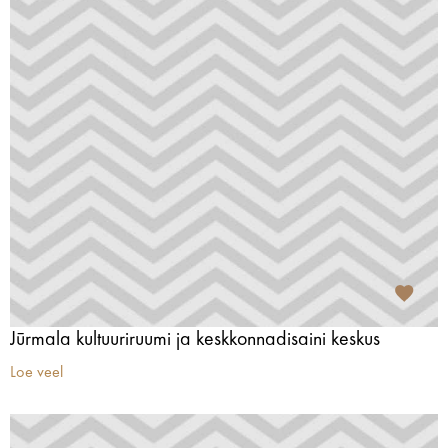
Jūrmala kultuuriruumi ja keskkonnadisaini keskus
Loe veel