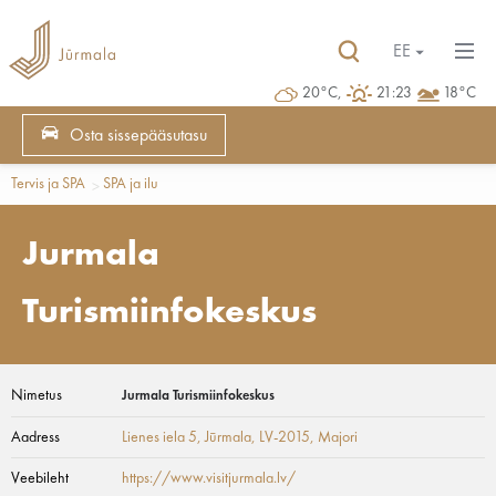
EE
20°C,
21:23
18°C
Osta sissepääsutasu
Tervis ja SPA
SPA ja ilu
Jurmala
Turismiinfokeskus
Nimetus
Jurmala Turismiinfokeskus
Aadress
Lienes iela 5, Jūrmala, LV-2015
, Majori
Veebileht
https://www.visitjurmala.lv/