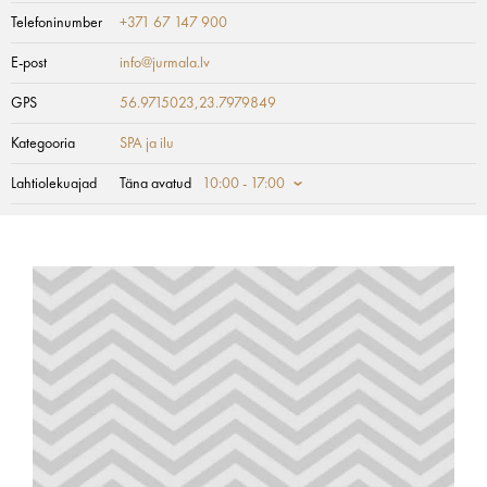
Telefoninumber
+371 67 147 900
E-post
info@jurmala.lv
GPS
56.9715023,23.7979849
Kategooria
SPA ja ilu
Lahtiolekuajad
Täna avatud
10:00 - 17:00