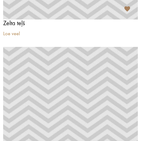
Zelta teļš
Loe veel