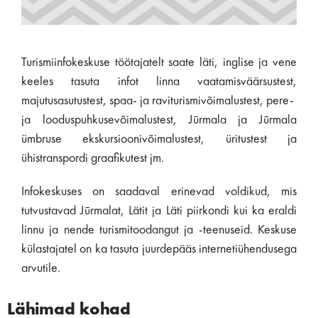
Turismiinfokeskuse töötajatelt saate läti, inglise ja vene
keeles tasuta infot linna vaatamisväärsustest,
majutusasutustest, spaa- ja raviturismivõimalustest, pere-
ja looduspuhkusevõimalustest, Jūrmala ja Jūrmala
ümbruse ekskursioonivõimalustest, üritustest ja
ühistranspordi graafikutest jm.
Infokeskuses on saadaval erinevad voldikud, mis
tutvustavad Jūrmalat, Lätit ja Läti piirkondi kui ka eraldi
linnu ja nende turismitoodangut ja -teenuseid. Keskuse
külastajatel on ka tasuta juurdepääs internetiühendusega
arvutile.
Lähimad kohad