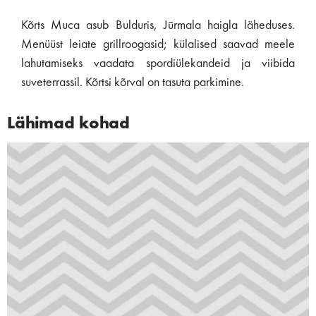
Kõrts Muca asub Bulduris, Jūrmala haigla läheduses.
Menüüst leiate grillroogasid; külalised saavad meele
lahutamiseks vaadata spordiülekandeid ja viibida
suveterrassil. Kõrtsi kõrval on tasuta parkimine.
Lähimad kohad