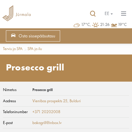
EE
17°C,
21:26
19°C
Osta sissepääsutasu
Tervis ja SPA
SPA ja ilu
Prosecco grill
Nimetus
Prosecco grill
Aadress
Vienības prospekts 25
, Bulduri
Telefoninumber
+371 20202008
E-post
bakagrill@inbox.lv