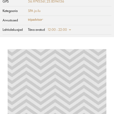
GPS
56.9795561,23.8594136
Kategooria
SPA ja ilu
Arvustused
Lahtiolekuajad
Täna avatud
12:00 - 22:00