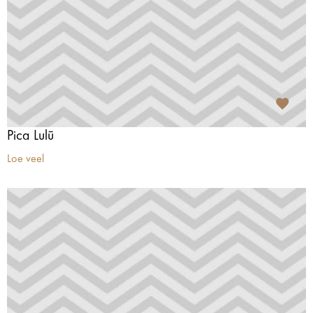
Pica Lulū
Loe veel