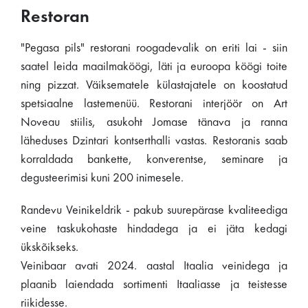
Restoran
"Pegasa pils" restorani roogadevalik on eriti lai - siin
saatel leida maailmaköögi, läti ja euroopa köögi toite
ning pizzat. Väiksematele külastajatele on koostatud
spetsiaalne lastemenüü. Restorani interjöör on Art
Noveau stiilis, asukoht Jomase tänava ja ranna
läheduses Dzintari kontserthalli vastas. Restoranis saab
korraldada bankette, konverentse, seminare ja
degusteerimisi kuni 200 inimesele.
Randevu Veinikeldrik - pakub suurepärase kvaliteediga
veine taskukohaste hindadega ja ei jäta kedagi
ükskõikseks.
Veinibaar avati 2024. aastal Itaalia veinidega ja
plaanib laiendada sortimenti Itaaliasse ja teistesse
riikidesse.