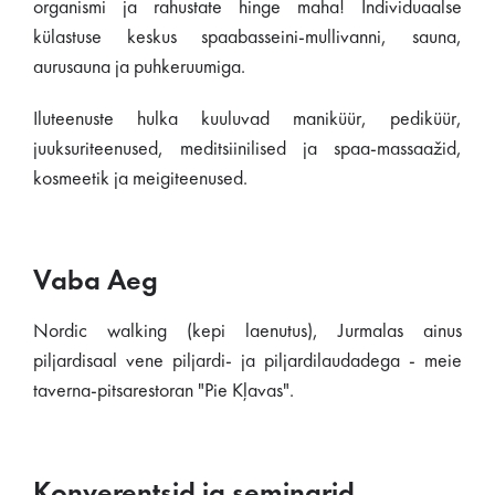
organismi ja rahustate hinge maha! Individuaalse
külastuse keskus spaabasseini-mullivanni, sauna,
aurusauna ja puhkeruumiga.
Iluteenuste hulka kuuluvad maniküür, pediküür,
juuksuriteenused, meditsiinilised ja spaa-massaažid,
kosmeetik ja meigiteenused.
Vaba Aeg
Nordic walking (kepi laenutus), Jurmalas ainus
piljardisaal vene piljardi- ja piljardilaudadega - meie
taverna-pitsarestoran "Pie Kļavas".
Konverentsid ja seminarid