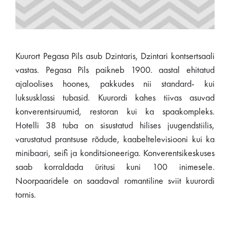
Kuurort Pegasa Pils asub Dzintaris, Dzintari kontsertsaali
vastas. Pegasa Pils paikneb 1900. aastal ehitatud
ajaloolises hoones, pakkudes nii standard- kui
luksusklassi tubasid. Kuurordi kahes tiivas asuvad
konverentsiruumid, restoran kui ka spaakompleks.
Hotelli 38 tuba on sisustatud hilises juugendstiilis,
varustatud prantsuse rõdude, kaabeltelevisiooni kui ka
minibaari, seifi ja konditsioneeriga. Konverentsikeskuses
saab korraldada üritusi kuni 100 inimesele.
Noorpaaridele on saadaval romantiline sviit kuurordi
tornis.