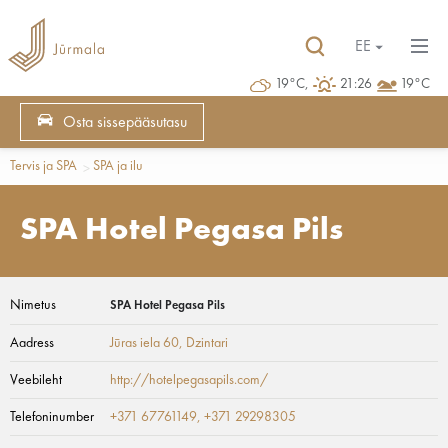
EE
19°C,
21:26
19°C
Osta sissepääsutasu
Tervis ja SPA
SPA ja ilu
SPA Hotel Pegasa Pils
Nimetus
SPA Hotel Pegasa Pils
Aadress
Jūras iela 60
, Dzintari
Veebileht
http://hotelpegasapils.com/
Telefoninumber
+371 67761149, +371 29298305