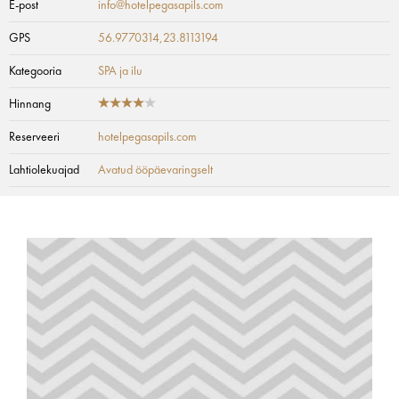
E-post
info@hotelpegasapils.com
GPS
56.9770314,23.8113194
Kategooria
SPA ja ilu
Hinnang
Reserveeri
hotelpegasapils.com
Lahtiolekuajad
Avatud ööpäevaringselt