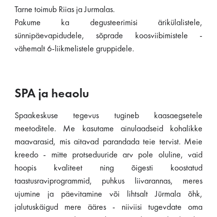
Tarne toimub Riias ja Jurmalas.
Pakume ka degusteerimisi ärikülalistele,
sünnipäevapidudele, sõprade koosviibimistele -
vähemalt 6-liikmelistele gruppidele.
SPA ja heaolu
Spaakeskuse tegevus tugineb kaasaegsetele
meetoditele. Me kasutame ainulaadseid kohalikke
maavarasid, mis aitavad parandada teie tervist. Meie
kreedo - mitte protseduuride arv pole oluline, vaid
hoopis kvaliteet ning õigesti koostatud
taastusraviprogrammid, puhkus liivarannas, meres
ujumine ja päevitamine või lihtsalt Jūrmala õhk,
jalutuskäigud mere ääres - niiviisi tugevdate oma