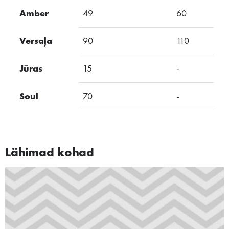
Amber
49
60
Versaļa
90
110
Jūras
15
-
-
Soul
70
-
-
Lähimad kohad