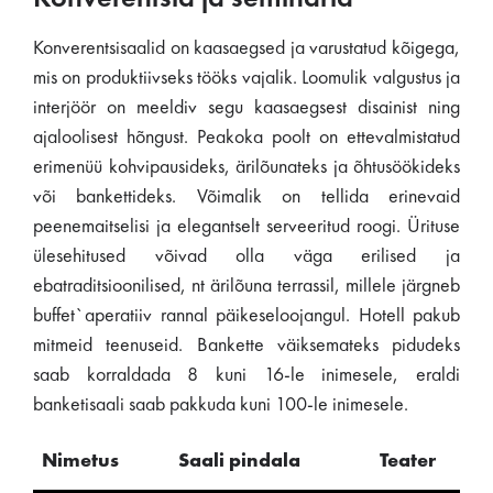
Konverentsisaalid on kaasaegsed ja varustatud kõigega,
mis on produktiivseks tööks vajalik. Loomulik valgustus ja
interjöör on meeldiv segu kaasaegsest disainist ning
ajaloolisest hõngust. Peakoka poolt on ettevalmistatud
erimenüü kohvipausideks, ärilõunateks ja õhtusöökideks
või bankettideks. Võimalik on tellida erinevaid
peenemaitselisi ja elegantselt serveeritud roogi. Ürituse
ülesehitused võivad olla väga erilised ja
ebatraditsioonilised, nt ärilõuna terrassil, millele järgneb
buffet`aperatiiv rannal päikeseloojangul. Hotell pakub
mitmeid teenuseid. Bankette väiksemateks pidudeks
saab korraldada 8 kuni 16-le inimesele, eraldi
banketisaali saab pakkuda kuni 100-le inimesele.
Nimetus
Saali pindala
Teater