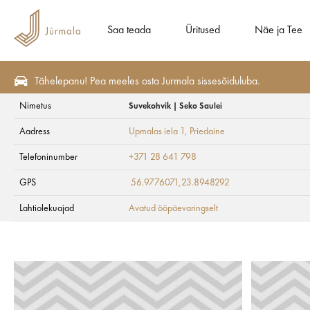
Saa teada
Üritused
Näe ja Tee
Tähelepanu! Pea meeles osta Jurmala sissesõiduluba.
Nimetus
Suvekohvik | Seko Saulei
Tervis ja SPA
SPA ja ilu
Aadress
Upmalas iela 1
, Priedaine
Suvekohvik | Seko 
Telefoninumber
+371 28 641 798
GPS
56.9776071,23.8948292
Lahtiolekuajad
Avatud ööpäevaringselt