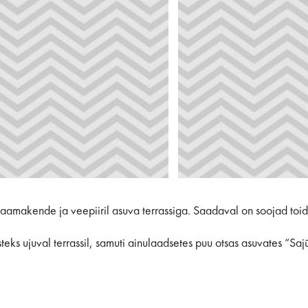
amakende ja veepiiril asuva terrassiga. Saadaval on soojad toid
teks ujuval terrassil, samuti ainulaadsetes puu otsas asuvates “Saj