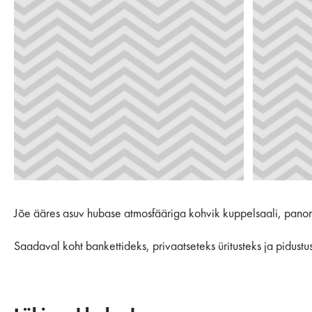
Jõe ääres asuv hubase atmosfääriga kohvik kuppelsaali, panora
Saadaval koht bankettideks, privaatseteks üritusteks ja pidustus