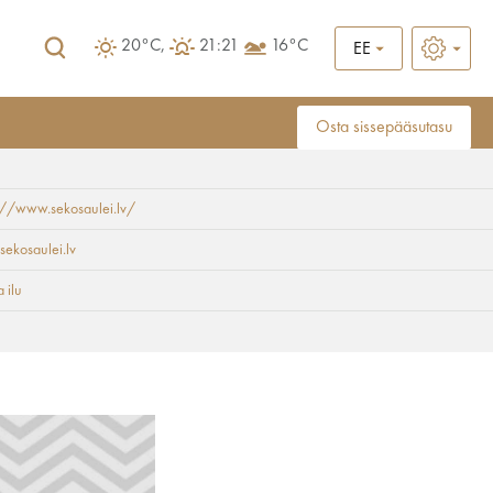
20°C,
21:21
16°C
EE
Osta sissepääsutasu
://www.sekosaulei.lv/
sekosaulei.lv
 ilu