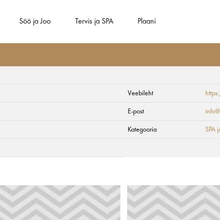
Söö ja Joo
Tervis ja SPA
Plaani
Veebileht
https
Saulei
E-post
info@
Kategooria
SPA ja