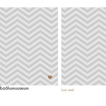
vabaõhumuuseum
Loe veel