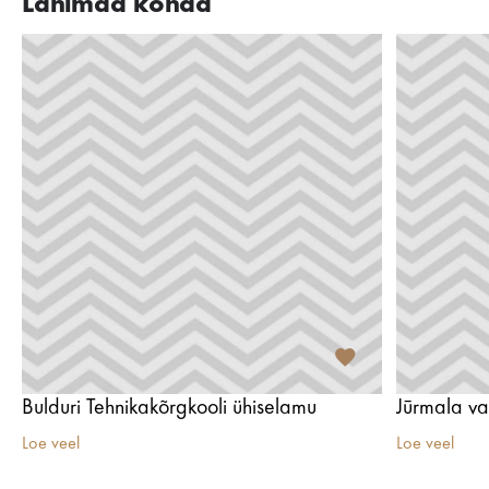
Lähimad kohad
Bulduri Tehnikakõrgkooli ühiselamu
Jūrmala 
Loe veel
Loe veel