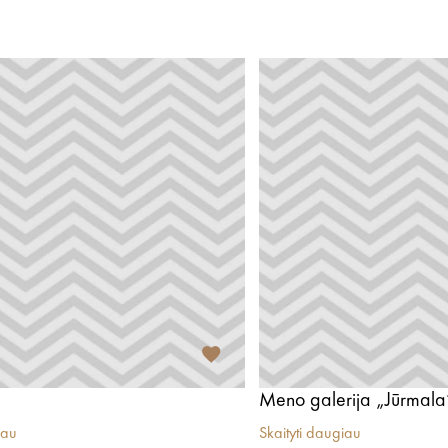
Meno galerija „Jūrmala
iau
Skaityti daugiau