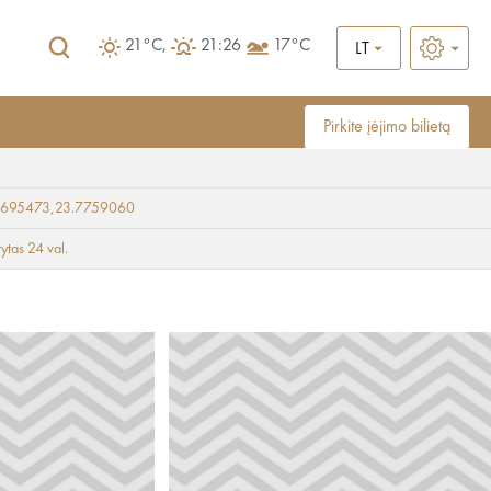
21°C,
21:26
17°C
LT
Pirkite įėjimo bilietą
9695473,23.7759060
rytas 24 val.