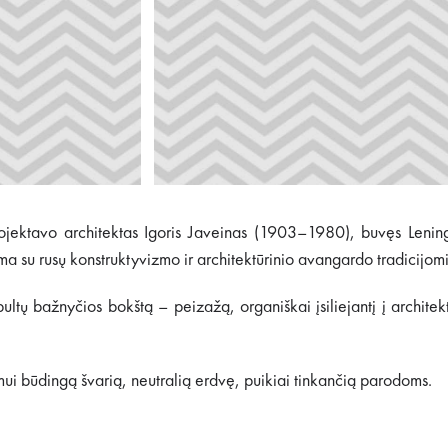
rojektavo architektas Igoris Javeinas (1903–1980), buvęs Lenin
ama su rusų konstruktyvizmo ir architektūrinio avangardo tradicijomi
ltų bažnyčios bokštą – peizažą, organiškai įsiliejantį į architek
zmui būdingą švarią, neutralią erdvę, puikiai tinkančią parodoms.