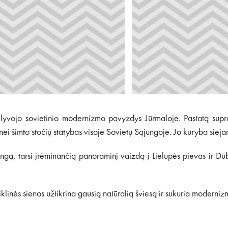
vėlyvojo sovietinio modernizmo pavyzdys Jūrmaloje. Pastatą sup
 nei šimto stočių statybas visoje Sovietų Sąjungoje. Jo kūryba siej
gą, tarsi įrėminančią panoraminį vaizdą į Lielupės pievas ir Dubu
iklinės sienos užtikrina gausią natūralią šviesą ir sukuria moderni