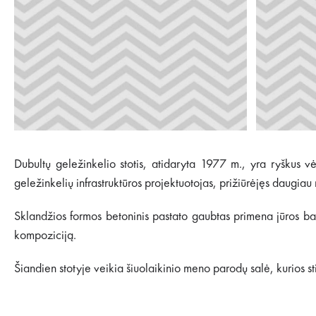
Dubultų geležinkelio stotis, atidaryta 1977 m., yra ryškus 
geležinkelių infrastruktūros projektuotojas, prižiūrėjęs daugiau
Sklandžios formos betoninis pastato gaubtas primena jūros ban
kompoziciją.
Šiandien stotyje veikia šiuolaikinio meno parodų salė, kurios st