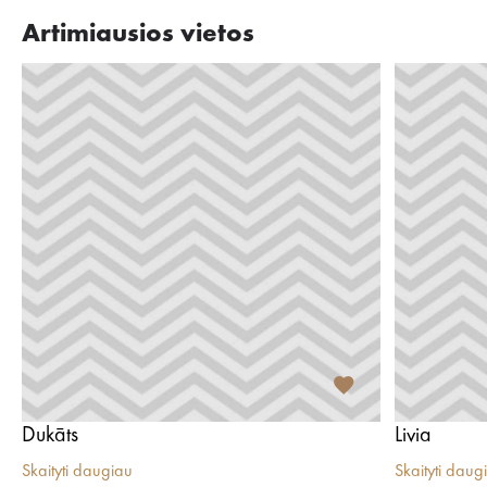
Artimiausios vietos
Dukāts
Livia
Skaityti daugiau
Skaityti daug