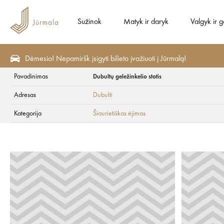
Sužinok
Matyk ir daryk
Valgyk ir g
Dėmesio! Nepamiršk įsigyti bilieto įvažiuoti į Jūrmalą!
Pavadinimas
Dubultų geležinkelio stotis
Matyk ir daryk
Aktyvus poilsis
Šiaurietiškas ėjimas
Adresas
Dubulti
Dubultų geležinkeli
Kategorija
Šiaurietiškas ėjimas