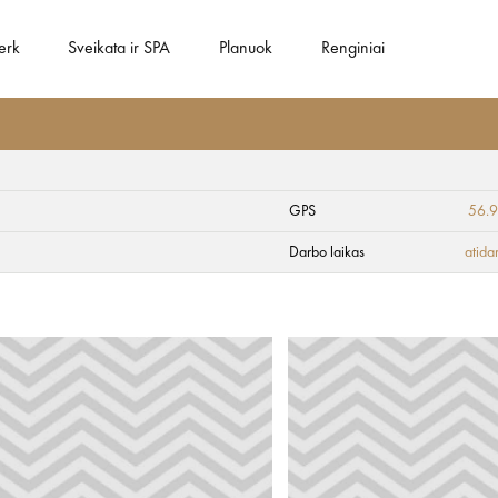
erk
Sveikata ir SPA
Planuok
Renginiai
GPS
56.
o stotis
Darbo laikas
atida