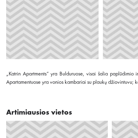
„Katrin Apartments“ yra Bulduruose, visai šalia paplūdimio i
Apartamentuose yra vonios kambariai su plaukų džiovintuvu; kai 
Artimiausios vietos