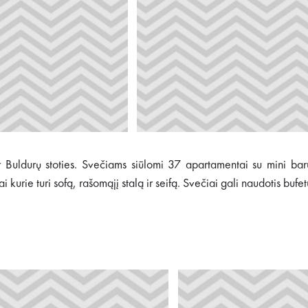
r Buldurų stoties. Svečiams siūlomi 37 apartamentai su mini baru
kurie turi sofą, rašomąjį stalą ir seifą. Svečiai gali naudotis buf