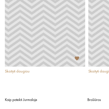
Skaityti daugiau
Skaityti daug
Kaip patekti Jurmaloje
Brošiūros