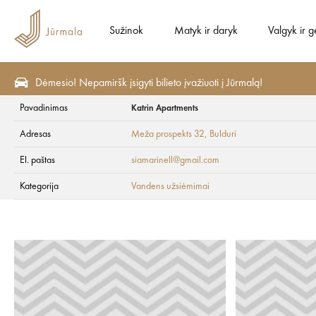
Sužinok
Matyk ir daryk
Valgyk ir g
Dėmesio! Nepamiršk įsigyti bilieto įvažiuoti į Jūrmalą!
Pavadinimas
Katrin Apartments
Matyk ir daryk
Aktyvus poilsis
Vandens užsiėmimai
Adresas
Meža prospekts 32
, Bulduri
Katrin Apartments
El. paštas
siamarinell@gmail.com
Kategorija
Vandens užsiėmimai