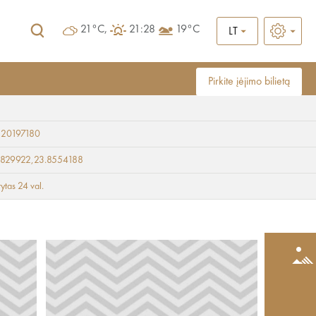
21°C,
21:28
19°C
LT
Pirkite įėjimo bilietą
 20197180
9829922,23.8554188
rytas 24 val.