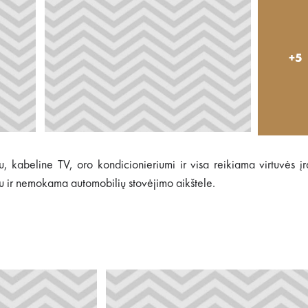
+5
, kabeline TV, oro kondicionieriumi ir visa reikiama virtuvės į
etu ir nemokama automobilių stovėjimo aikštele.