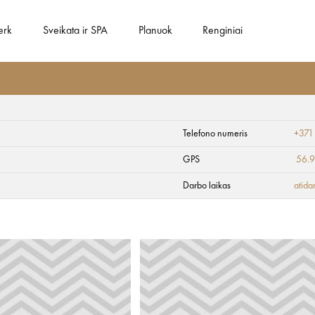
erk
Sveikata ir SPA
Planuok
Renginiai
Telefono numeris
+371
GPS
56.
Darbo laikas
atida