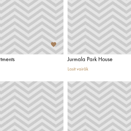
tments
Jurmala Park House
Lasīt vairāk