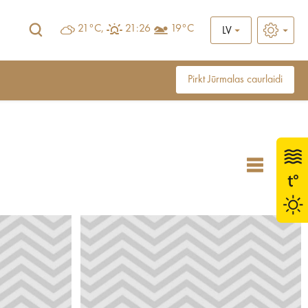
21°C,
21:26
19°C
LV
Pirkt Jūrmalas caurlaidi