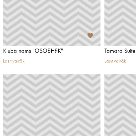
Kluba nams "OSОБНЯК"
Tamara Suite
Lasīt vairāk
Lasīt vairāk