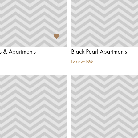
s & Apartments
Black Pearl Apartments
Lasīt vairāk