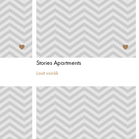
Stories Apartments
Lasīt vairāk