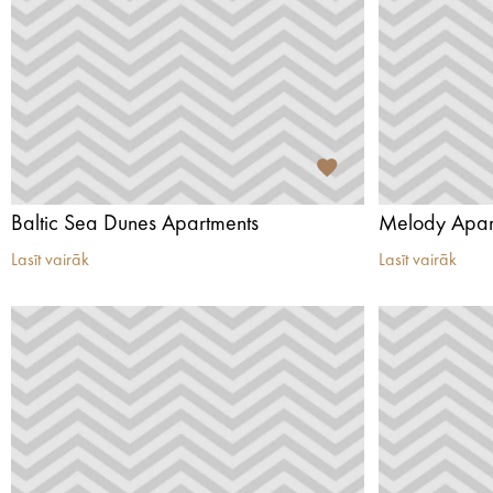
Baltic Sea Dunes Apartments
Melody Apar
Lasīt vairāk
Lasīt vairāk