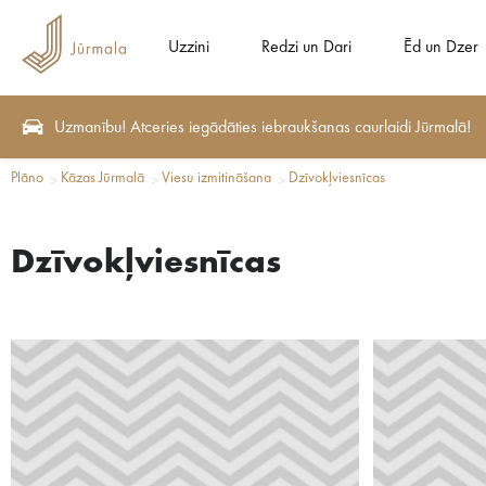
Uzzini
Redzi un Dari
Ēd un Dzer
Uzmanību! Atceries iegādāties iebraukšanas caurlaidi Jūrmalā!
Plāno
Kāzas Jūrmalā
Viesu izmitināšana
Dzīvokļviesnīcas
Dzīvokļviesnīcas