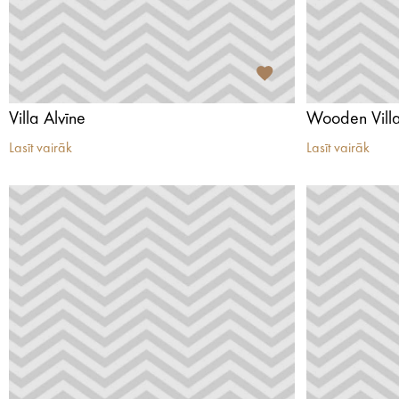
Villa Alvīne
Wooden Vill
Lasīt vairāk
Lasīt vairāk