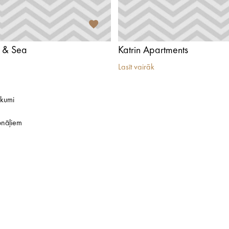
 & Sea
Katrin Apartments
Lasīt vairāk
ikumi
onāļiem