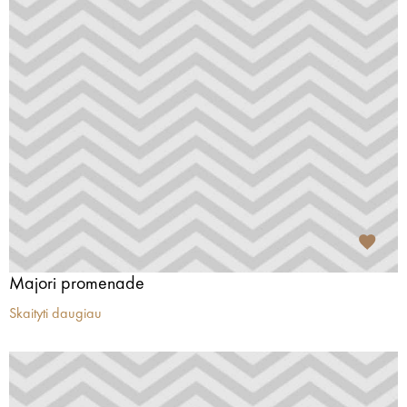
Majori promenade
Skaityti daugiau