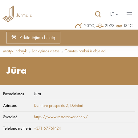
LT
20°C,
21:23
18°C
Pirkite įėjimo bilietą
Matyk ir daryk
Lankytinos vietos
Gamtos parkai ir objektai
Jūra
Pavadinimas
Jūra
Adresas
Dzintaru prospekts 2
, Dzintari
Svetainė
https://www.restoran-orient.lv/
Telefono numeris
+371 67761424