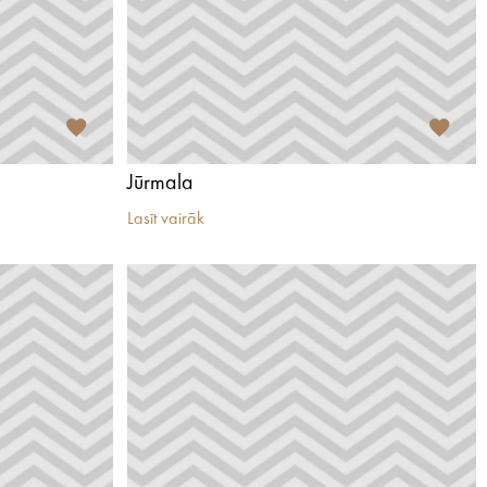
Jūrmala
Lasīt vairāk