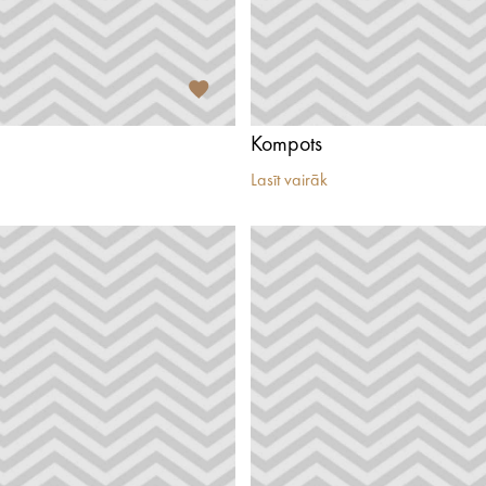
Kompots
Lasīt vairāk