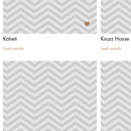
Kaheti
Kinza House
Lasīt vairāk
Lasīt vairāk