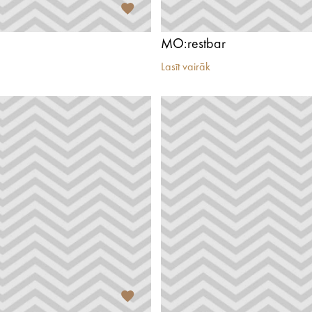
MO:restbar
Lasīt vairāk