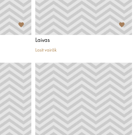
Laivas
Lasīt vairāk