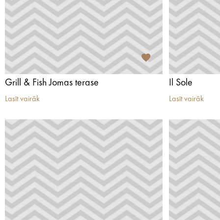
Grill & Fish Jomas terase
Il Sole
Lasīt vairāk
Lasīt vairāk