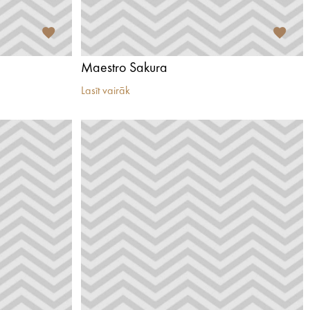
Maestro Sakura
Lasīt vairāk