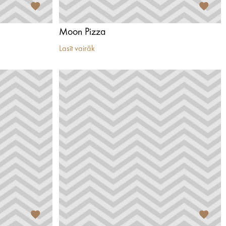
Moon Pizza
Lasīt vairāk