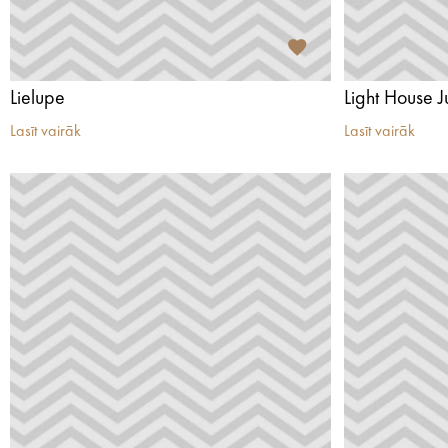
Lielupe
Light House 
Lasīt vairāk
Lasīt vairāk