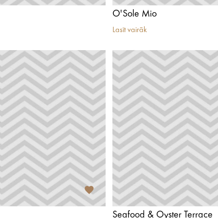
O'Sole Mio
Lasīt vairāk
Seafood & Oyster Terrace