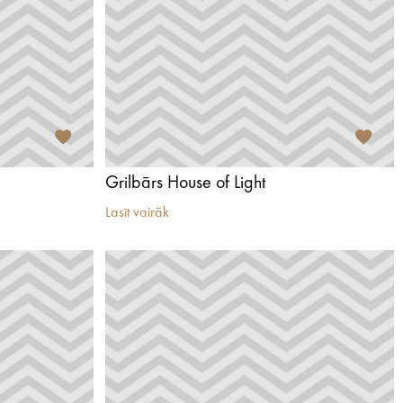
Grilbārs House of Light
Lasīt vairāk