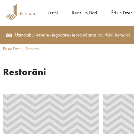
Uzzini
Redzi un Dari
Ēd un Dzer
Uzmanību! Atceries iegādāties iebraukšanas caurlaidi Jūrmalā!
Ēd un Dzer
Restorāni
Restorāni