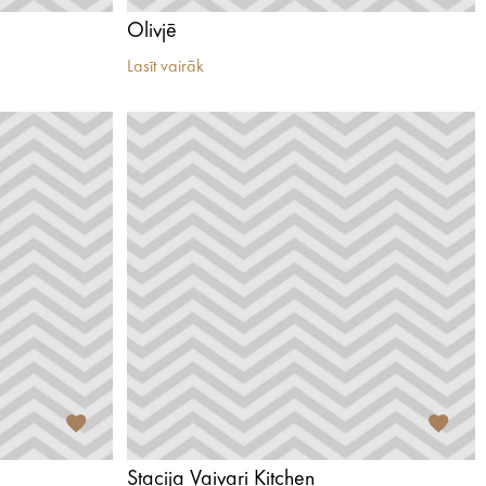
Olivjē
Lasīt vairāk
Stacija Vaivari Kitchen