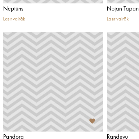
Neptūns
Nojan Tapan
Lasīt vairāk
Lasīt vairāk
Pandora
Randevu