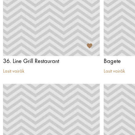
36. Line Grill Restaurant
Bagete
Lasīt vairāk
Lasīt vairāk