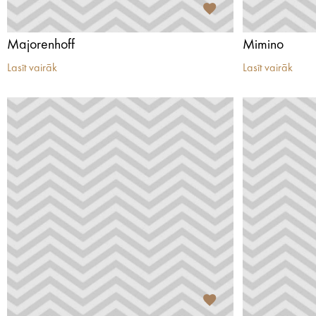
Majorenhoff
Mimino
Lasīt vairāk
Lasīt vairāk