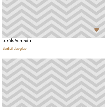
Lokāls Veranda
Skaityti daugiau