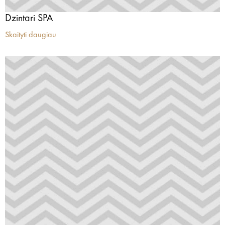
Dzintari SPA
Skaityti daugiau