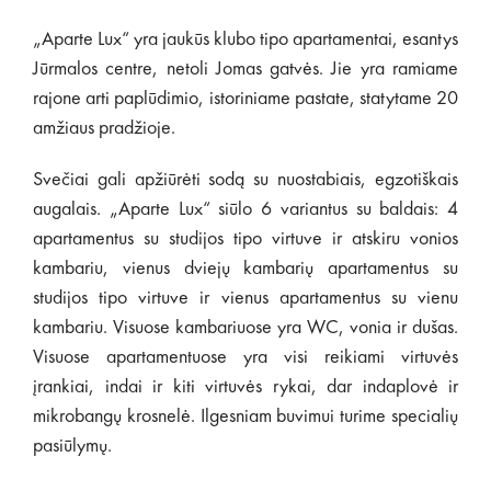
„Aparte Lux“ yra jaukūs klubo tipo apartamentai, esantys
Jūrmalos centre, netoli Jomas gatvės. Jie yra ramiame
rajone arti paplūdimio, istoriniame pastate, statytame 20
amžiaus pradžioje.
Svečiai gali apžiūrėti sodą su nuostabiais, egzotiškais
augalais. „Aparte Lux“ siūlo 6 variantus su baldais: 4
apartamentus su studijos tipo virtuve ir atskiru vonios
kambariu, vienus dviejų kambarių apartamentus su
studijos tipo virtuve ir vienus apartamentus su vienu
kambariu. Visuose kambariuose yra WC, vonia ir dušas.
Visuose apartamentuose yra visi reikiami virtuvės
įrankiai, indai ir kiti virtuvės rykai, dar indaplovė ir
mikrobangų krosnelė. Ilgesniam buvimui turime specialių
pasiūlymų.