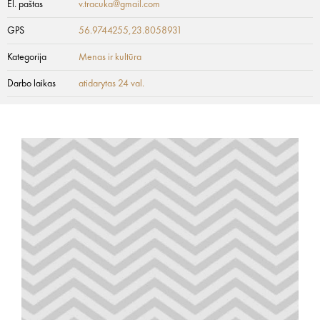
El. paštas
v.tracuka@gmail.com
GPS
56.9744255,23.8058931
Kategorija
Menas ir kultūra
Darbo laikas
atidarytas 24 val.