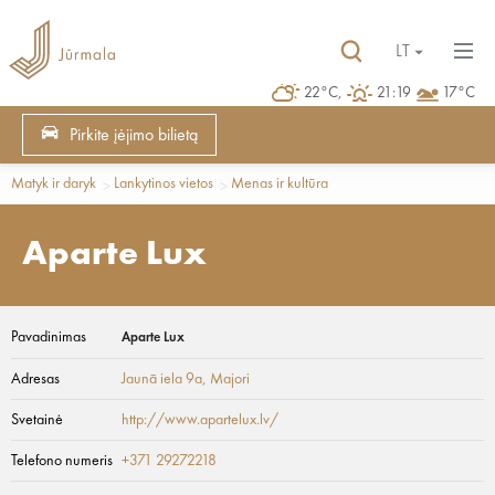
LT
22°C,
21:19
17°C
Pirkite įėjimo bilietą
Matyk ir daryk
Lankytinos vietos
Menas ir kultūra
Aparte Lux
Pavadinimas
Aparte Lux
Adresas
Jaunā iela 9a
, Majori
Svetainė
http://www.apartelux.lv/
Telefono numeris
+371 29272218