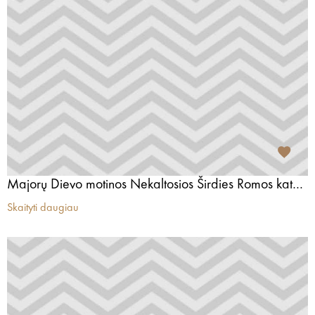
Majorų Dievo motinos Nekaltosios Širdies Romos katalikų bažnyčia
Skaityti daugiau