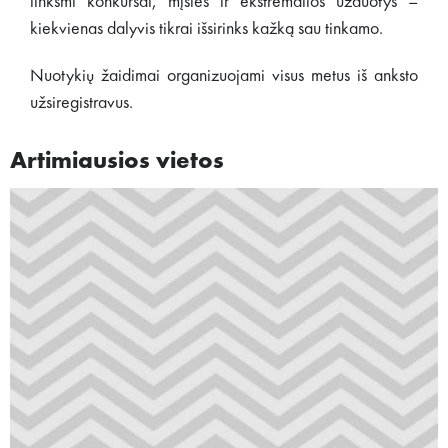
linksmi konkursai, mįslės ir ekstremalios užduotys –
kiekvienas dalyvis tikrai išsirinks kažką sau tinkamo.
Nuotykių žaidimai organizuojami visus metus iš anksto
užsiregistravus.
Artimiausios vietos