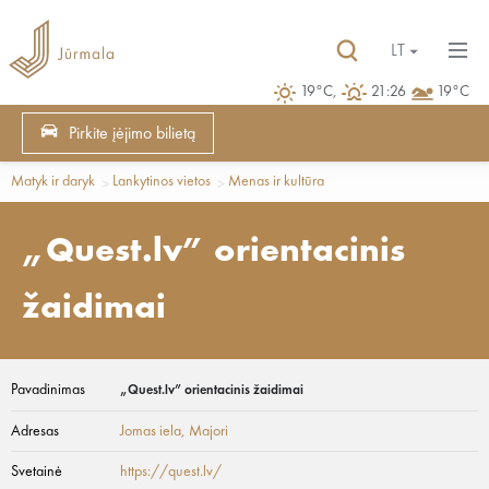
LT
19°C,
21:26
19°C
Pirkite įėjimo bilietą
Matyk ir daryk
Lankytinos vietos
Menas ir kultūra
„Quest.lv” orientacinis
žaidimai
Pavadinimas
„Quest.lv” orientacinis žaidimai
Adresas
Jomas iela
, Majori
Svetainė
https://quest.lv/