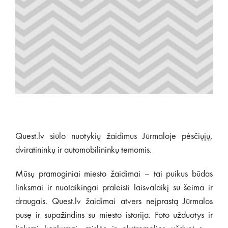
Quest.lv siūlo nuotykių žaidimus Jūrmaloje pėsčiųjų,
dviratininkų ir automobilininkų temomis.
Mūsų pramoginiai miesto žaidimai – tai puikus būdas
linksmai ir nuotaikingai praleisti laisvalaikį su šeima ir
draugais. Quest.lv žaidimai atvers neįprastą Jūrmalos
pusę ir supažindins su miesto istorija. Foto užduotys ir