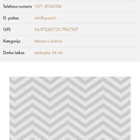
Telefono numeris
+371 29361334
El. paštas
info@quest.lv
GPS
56.9722617,23.7967307
Kategorija
Menas ir kultūra
Darbo laikas
atidarytas 24 val.