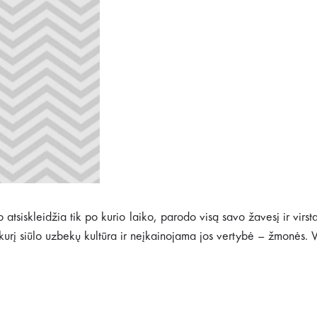
 atsiskleidžia tik po kurio laiko, parodo visą savo žavesį ir virsta
, kurį siūlo uzbekų kultūra ir neįkainojama jos vertybė – žmonės. V