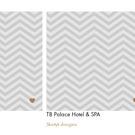
TB Palace Hotel & SPA
Skaityti daugiau