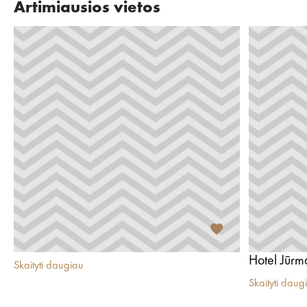
Artimiausios vietos
Hotel Jūrm
Skaityti daugiau
Skaityti daug