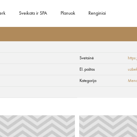
erk
Sveikata ir SPA
Planuok
Renginiai
Svetainė
https
El. paštas
uzbe
Kategorija
Menas