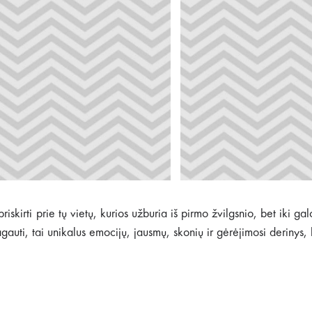
kirti prie tų vietų, kurios užburia iš pirmo žvilgsnio, bet iki galo
ragauti, tai unikalus emocijų, jausmų, skonių ir gėrėjimosi derinys