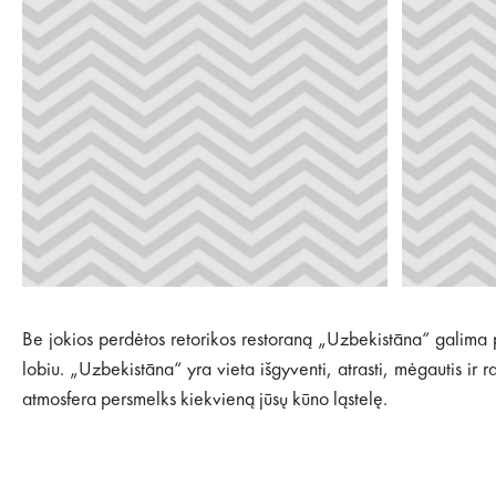
Be jokios perdėtos retorikos restoraną „Uzbekistāna“ galima pris
lobiu. „Uzbekistāna“ yra vieta išgyventi, atrasti, mėgautis ir 
atmosfera persmelks kiekvieną jūsų kūno ląstelę.