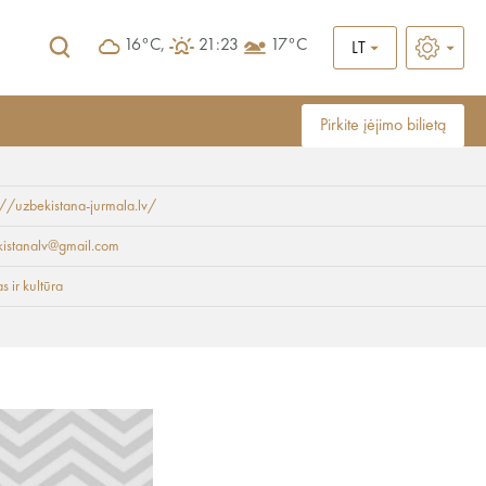
16°C,
21:23
17°C
LT
Pirkite įėjimo bilietą
://uzbekistana-jurmala.lv/
kistanalv@gmail.com
 ir kultūra