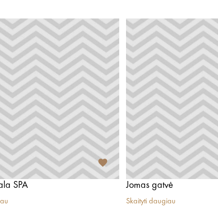
ala SPA
Jomas gatvė
iau
Skaityti daugiau