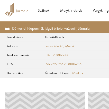
Sužinok
Matyk ir daryk
Valgyk ir g
Dėmesio! Nepamiršk įsigyti bilieto įvažiuoti į Jūrmalą!
Pavadinimas
Uzbekistāna.lv
Matyk ir daryk
Lankytinos vietos
Menas ir kultūra
Adresas
Jomas iela 48
, Majori
Uzbekistāna.lv
Telefono numeris
+371 2 7807255
GPS
56.9727829,23.8006786
Darbo laikas
Šiandien uždaryta
žiūrėti