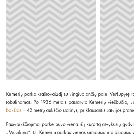
Kemerių parko kraštovaizdį su vingiuojančių palei Veršupytę t
tobulinamas. Po 1936 metais pastatyto Kemerių viešbučio, vak
bokštas
– 42 metrų aukščio statinys, priklausantis Latvijos pram
Pasivaikščiojimai parke buvo viena iš į kurortą atvykusių gydy
„Muzikinis“, t.t. Kemerių parkas vienas seniausių ir didžiausi