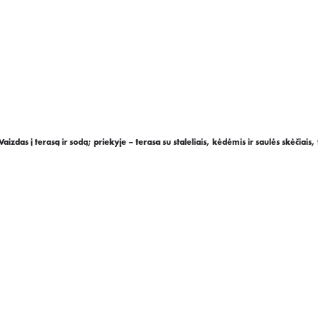
zdas į terasą ir sodą; priekyje – terasa su staleliais, kėdėmis ir saulės skėčiais, to