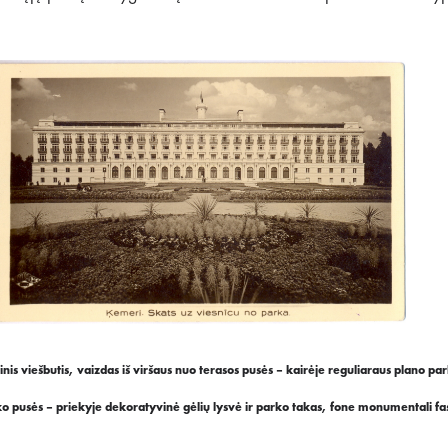
s viešbutis, vaizdas iš viršaus nuo terasos pusės – kairėje reguliaraus plano par
o pusės – priekyje dekoratyvinė gėlių lysvė ir parko takas, fone monumentali fa