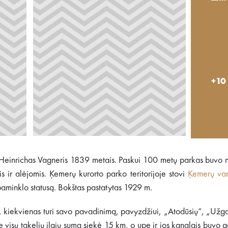
+10
is Heinrichas Vagneris 1839 metais. Paskui 100 metų parkas buvo 
 ir alėjomis. Ķemerų kurorto parko teritorijoje stovi
Ķemerų va
 paminklo statusą. Bokštas pastatytas 1929 m.
pę, kiekvienas turi savo pavadinimą, pavyzdžiui, „Atodūsių“, „Užg
e visų takelių ilgių suma siekė 15 km, o upe ir jos kanalais buvo 