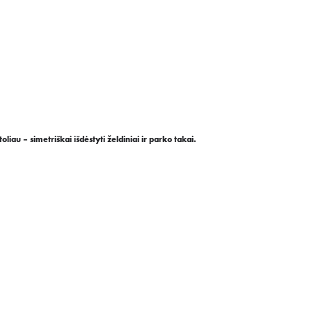
liau – simetriškai išdėstyti želdiniai ir parko takai.