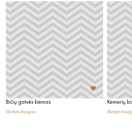
Bičių gatvės kiemas
Kemerių ba
Skaityti daugiau
Skaityti daug