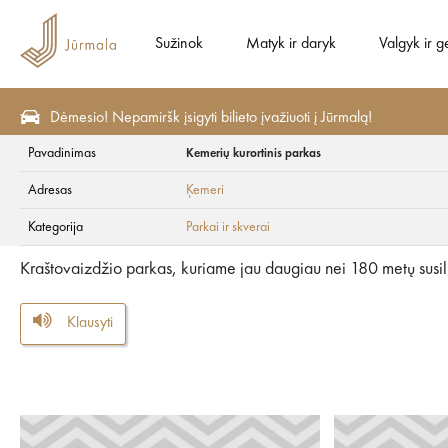
Sužinok
Matyk ir daryk
Valgyk ir g
Dėmesio! Nepamiršk įsigyti bilieto įvažiuoti į Jūrmalą!
Pavadinimas
Kemerių kurortinis parkas
Matyk ir daryk
Lankytinos vietos
Parkai ir skverai
Adresas
Ķemeri
Kemerių kurortinis
Kategorija
Parkai ir skverai
Kraštovaizdžio parkas, kuriame jau daugiau nei 180 metų susili
Klausyti