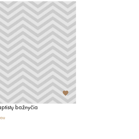
ptistų bažnyčia
iau