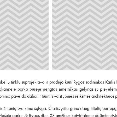
akelių tinklu suprojektavo ir pradėjo kurti Rygos sodininkas Karl
arinėje parko pusėje įrengtas simetriškas gėlynas su pievelėmis
oninio paveldo daliai ir turintis valstybinės reikšmės architektūros
tis žmonių sveikimo sąlyga. Čia išvysite gana daug tiltelių per u
ų viešųjų parkų už Rygos ribų. XX amžiaus ketvirtajame dešimtmetyj