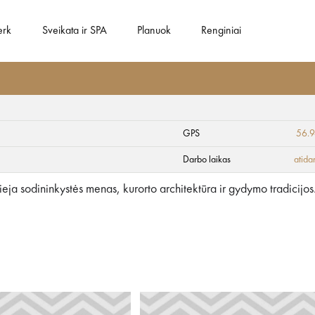
erk
Sveikata ir SPA
Planuok
Renginiai
GPS
56.
 parkas
Darbo laikas
atida
eja sodininkystės menas, kurorto architektūra ir gydymo tradicijos