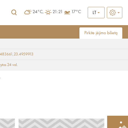
24°C,
21:21
17°C
LT
Pirkite įėjimo bilietą
9483661,23.4959913
rytas 24 val.
.