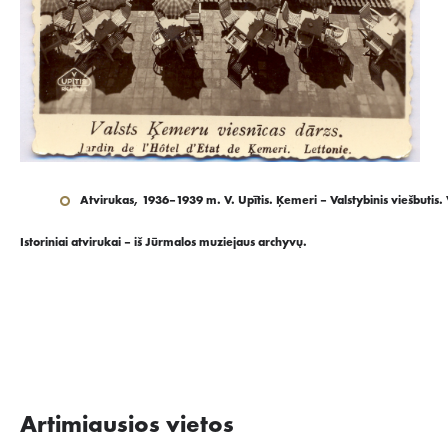
Atvirukas, 1936–1939 m. V. Upītis. Ķemeri – Valstybinis viešbutis. Vai
Istoriniai atvirukai – iš Jūrmalos muziejaus archyvų.
Artimiausios vietos