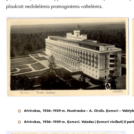
plaukioti nedidelėmis pramoginėmis valtelėmis.
Atvirukas, 1936–1939 m. Nuotrauka – A. Cīrulis. Ķemeri – Valstybini
Atvirukas, 1936–1939 m. Ķemeri. Vaizdas į Ķemeri viešbutį iš park