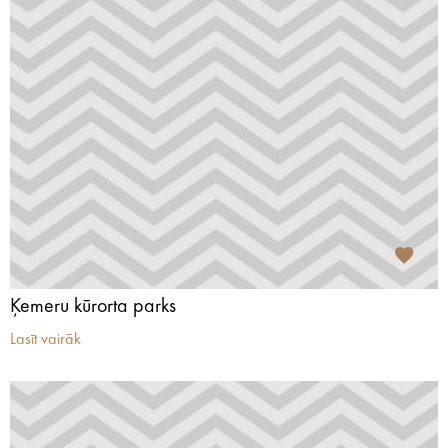
Ķemeru kūrorta parks
Lasīt vairāk