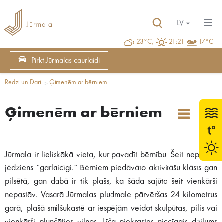
LV
23°C,
21:21
17°C
Pirkt Jūrmalas caurlaidi
Redzi un Dari
Ģimenēm ar bērniem
Ģimenēm ar bērniem
Jūrmala ir lieliskākā vieta, kur pavadīt bērnību. Šeit nepastāv
jēdziens “garlaicīgi.” Bērniem piedāvāto aktivitāšu klāsts gan
pilsētā, gan dabā ir tik plašs, ka šāda sajūta šeit vienkārši
nepastāv. Vasarā Jūrmalas pludmale pārvēršas 24 kilometrus
garā, plašā smilšukastē ar iespējām veidot skulpūtas, pilis vai
vienkārši plunčāties viļņos. Līča piekrastes niecīgais dziļums