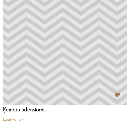
Ķemeru ūdenstornis
Lasīt vairāk