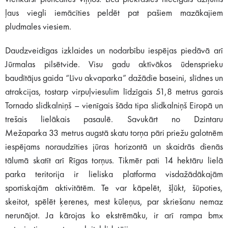
ļaus viegli iemācīties peldēt pat pašiem mazākajiem
pludmales viesiem.
Daudzveidīgas izklaides un nodarbību iespējas piedāvā arī
Jūrmalas pilsētvide. Visu gadu aktīvākos ūdensprieku
baudītājus gaida “Līvu akvaparka” dažādie baseini, slīdnes un
atrakcijas, tostarp virpuļviesulim līdzīgais 51,8 metrus garais
Tornado slidkalniņš – vienīgais šāda tipa slidkalniņš Eiropā un
trešais lielākais pasaulē. Savukārt no Dzintaru
Mežaparka 33 metrus augstā skatu torņa pāri priežu galotnēm
iespējams noraudzīties jūras horizontā un skaidrās dienās
tālumā skatīt arī Rīgas torņus. Tikmēr pati 14 hektāru lielā
parka teritorija ir lieliska platforma visdažādākajām
sportiskajām aktivitātēm. Te var kāpelēt, šļūkt, šūpoties,
skeitot, spēlēt ķerenes, mest kūleņus, par skriešanu nemaz
nerunājot. Ja kārojas ko ekstrēmāku, ir arī rampa bmx