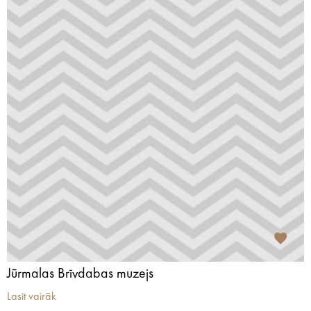
Jūrmalas Brīvdabas muzejs
Lasīt vairāk