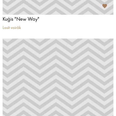
Kuģis "New Way"
Lasīt vairāk