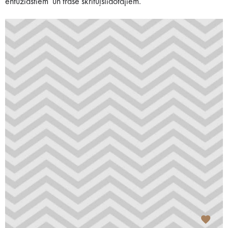
entuziastiem un trase skrituļslidotājiem.