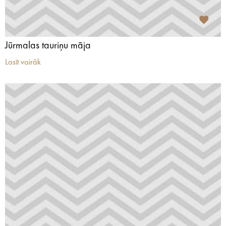
Jūrmalas tauriņu māja
Lasīt vairāk