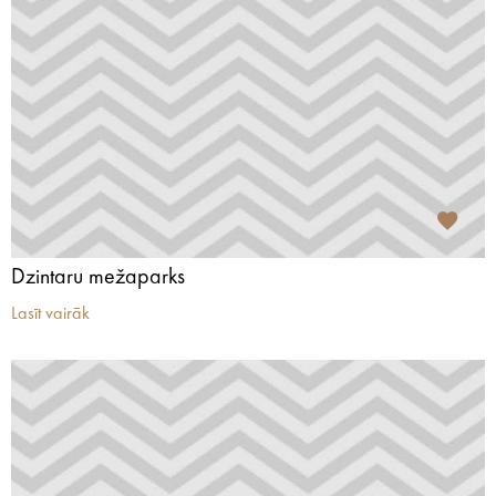
Dzintaru mežaparks
Lasīt vairāk