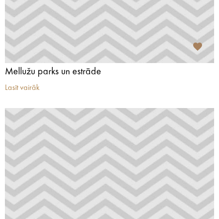
Mellužu parks un estrāde
Lasīt vairāk