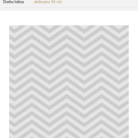
Darbo laikas
atidarytas 24 val.