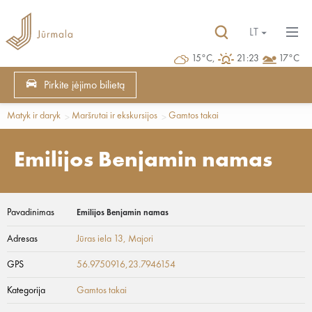
LT
15°C,
21:23
17°C
Pirkite įėjimo bilietą
Matyk ir daryk
Maršrutai ir ekskursijos
Gamtos takai
Emilijos Benjamin namas
Pavadinimas
Emilijos Benjamin namas
Adresas
Jūras iela 13
, Majori
GPS
56.9750916,23.7946154
Kategorija
Gamtos takai