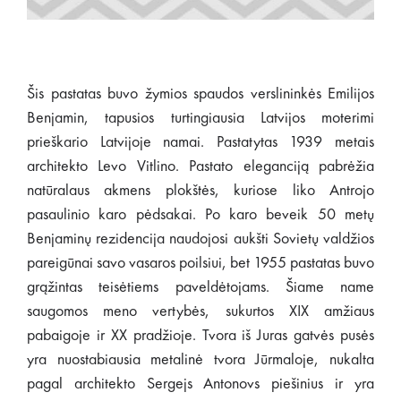
Šis pastatas buvo žymios spaudos verslininkės Emilijos
Benjamin, tapusios turtingiausia Latvijos moterimi
prieškario Latvijoje namai. Pastatytas 1939 metais
architekto Levo Vitlino. Pastato eleganciją pabrėžia
natūralaus akmens plokštės, kuriose liko Antrojo
pasaulinio karo pėdsakai. Po karo beveik 50 metų
Benjaminų rezidencija naudojosi aukšti Sovietų valdžios
pareigūnai savo vasaros poilsiui, bet 1955 pastatas buvo
grąžintas teisėtiems paveldėtojams. Šiame name
saugomos meno vertybės, sukurtos XIX amžiaus
pabaigoje ir XX pradžioje. Tvora iš Juras gatvės pusės
yra nuostabiausia metalinė tvora Jūrmaloje, nukalta
pagal architekto Sergejs Antonovs piešinius ir yra