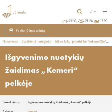
LT
21°C,
21:26
18°C
Pirkite įėjimo bilietą
Planavimas
Susitikimai ir renginiai
Idėjos laikui praleisti be "kaklaraiščio"
L
Išgyvenimo nuotykių
žaidimas „Kemeri“
pelkėje
Pavadinimas
Išgyvenimo nuotykių žaidimas „Kemeri“ pelkėje
Adresas
Ķemeri