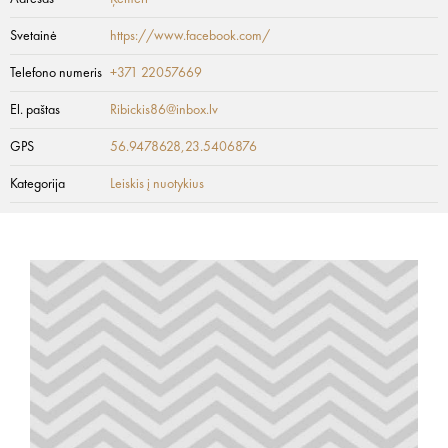
Svetainė
https://www.facebook.com/
Telefono numeris
+371 22057669
El. paštas
Ribickis86@inbox.lv
GPS
56.9478628,23.5406876
Kategorija
Leiskis į nuotykius