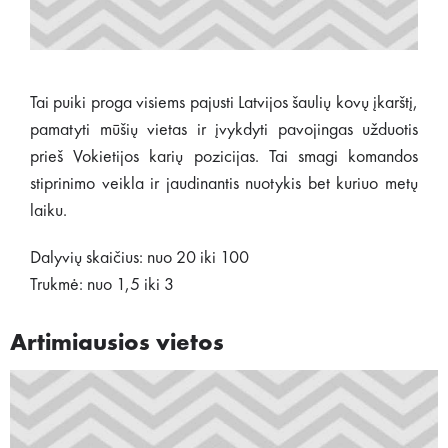
Tai puiki proga visiems pajusti Latvijos šaulių kovų įkarštį,
pamatyti mūšių vietas ir įvykdyti pavojingas užduotis
prieš Vokietijos karių pozicijas. Tai smagi komandos
stiprinimo veikla ir jaudinantis nuotykis bet kuriuo metų
laiku.
Dalyvių skaičius: nuo 20 iki 100
Trukmė: nuo 1,5 iki 3
Artimiausios vietos