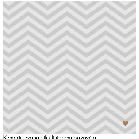
Kemerių evangelikų liuteronų bažnyčia