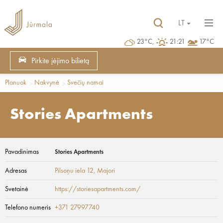
LT
23°C,
21:21
17°C
Pirkite įėjimo bilietą
Planuok
Nakvynė
Svečių namai
Stories Apartments
Pavadinimas
Stories Apartments
Adresas
Pilsoņu iela 12
, Majori
Svetainė
https://storiesapartments.com/
Telefono numeris
+371 27997740