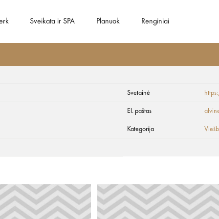
erk
Sveikata ir SPA
Planuok
Renginiai
Svetainė
https
El. paštas
alvin
Kategorija
Viešb