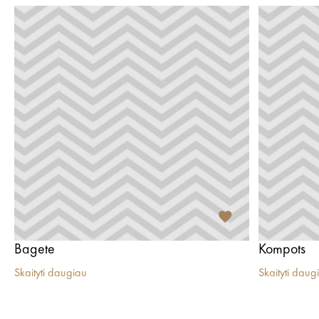
Bagete
Kompots
Skaityti daugiau
Skaityti daug