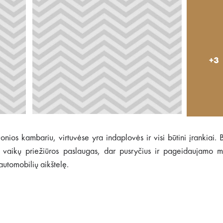
+3
ios kambariu, virtuvėse yra indaplovės ir visi būtini įrankiai. 
i vaikų priežiūros paslaugas, dar pusryčius ir pageidaujamo ma
utomobilių aikštelę.