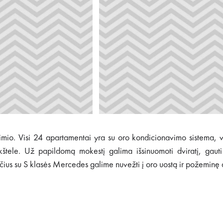
imio. Visi 24 apartamentai yra su oro kondicionavimo sistema, von
kštele. Už papildomą mokestį galima išsinuomoti dviratį, gaut
us su S klasės Mercedes galime nuvežti į oro uostą ir požeminę a