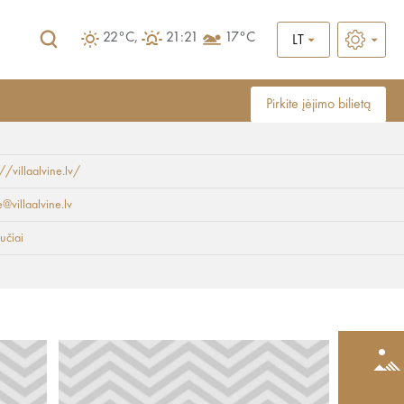
22°C,
21:21
17°C
LT
Pirkite įėjimo bilietą
://villaalvine.lv/
e@villaalvine.lv
učiai