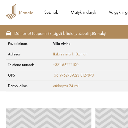
Sužinok
Matyk ir daryk
Valgyk ir g
Dėmesio! Nepamiršk įsigyti bilieto įvažiuoti į Jūrmalą!
Pavadinimas
Villa Alvīne
Planuok
Nakvynė
Viešbučiai
Adresas
Ikšķiles iela 1
, Dzintari
Villa Alvīne
Telefono numeris
+371 66222100
GPS
56.9762789,23.8127873
Darbo laikas
atidarytas 24 val.