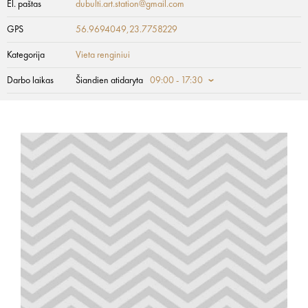
El. paštas
dubulti.art.station@gmail.com
GPS
56.9694049,23.7758229
Kategorija
Vieta renginiui
Darbo laikas
Šiandien atidaryta
09:00 - 17:30