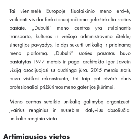
Tai vienintelė Europoje šiuolaikinio meno erdvė,
veikianti vis dar funkcionuojančiame geležinkelio stoties
pastate. „Dubulti“ meno centras yra stulbinantis
transporto, kultūros ir viešojo administravimo išteklių
sinergijos pavyzdys, leidęs sukurti unikalią ir prieinamą
meno platformą. „Dubulti“ stoties pastatas buvo
pastatytas 1977 metais ir pagal architekto Igor Javein
viziją asocijuojasi su audringa jūra. 2015 metais stotis
buvo visiškai rekonstruota, tai taip pat atvėrė duris
profesionaliai prižiūrimos meno galerijos įkūrimui.
Meno centras suteikia unikalią galimybę organizuoti
įvairius renginius ir nustebinti dalyvius absoliučiai
unikalia renginio vieta.
Artimiausios vietos