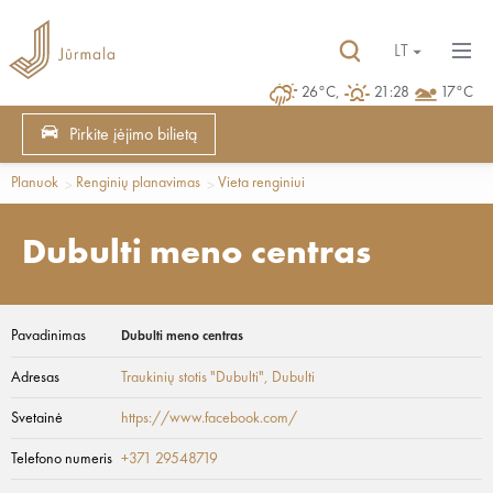
LT
26°C,
21:28
17°C
Pirkite įėjimo bilietą
Planuok
Renginių planavimas
Vieta renginiui
Dubulti meno centras
Pavadinimas
Dubulti meno centras
Adresas
Traukinių stotis "Dubulti"
, Dubulti
Svetainė
https://www.facebook.com/
Telefono numeris
+371 29548719