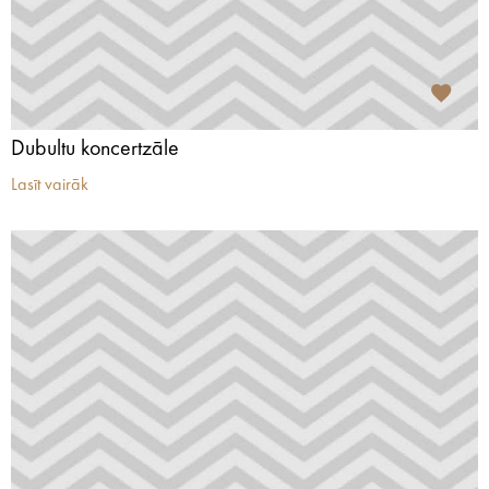
Dubultu koncertzāle
Lasīt vairāk