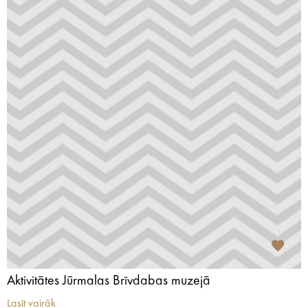
Aktivitātes Jūrmalas Brīvdabas muzejā
Lasīt vairāk