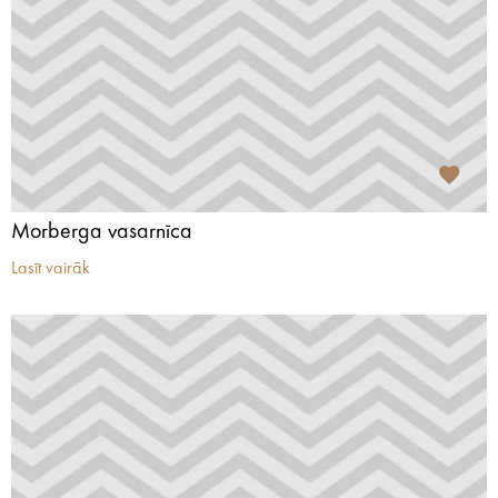
Morberga vasarnīca
Lasīt vairāk