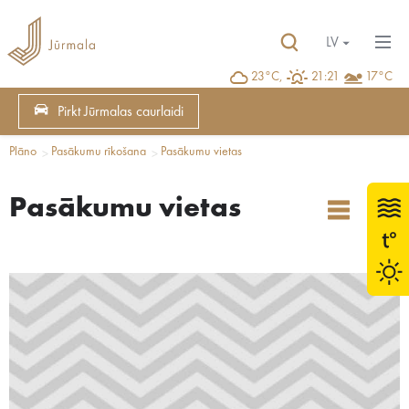
LV
23°C,
21:21
17°C
Pirkt Jūrmalas caurlaidi
Plāno
Pasākumu rīkošana
Pasākumu vietas
Pasākumu vietas