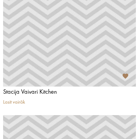
Stacija Vaivari Kitchen
Lasīt vairāk