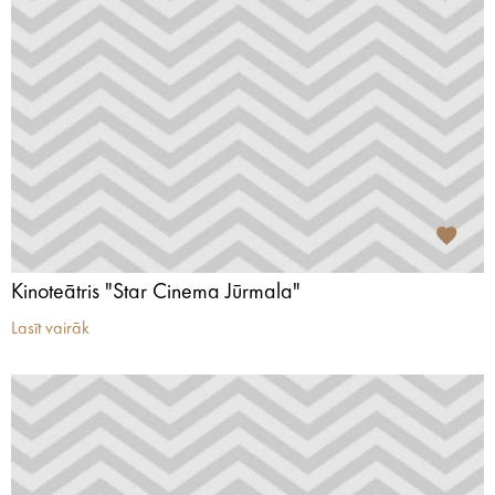
Kinoteātris "Star Cinema Jūrmala"
Lasīt vairāk