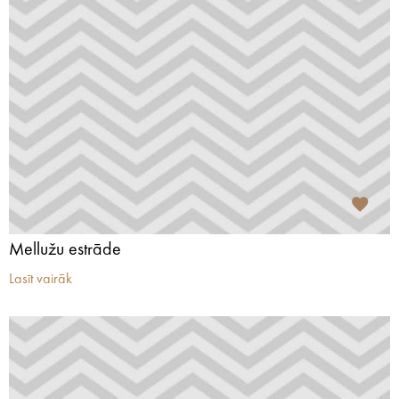
Mellužu estrāde
Lasīt vairāk