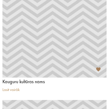
Kauguru kultūras nams
Lasīt vairāk