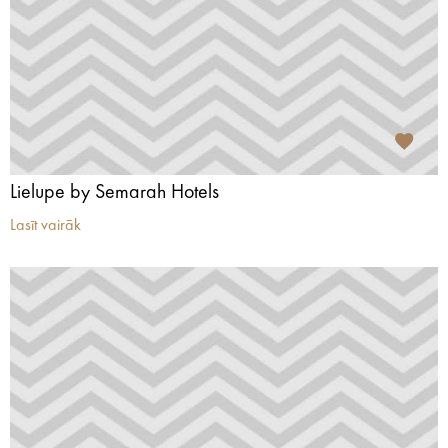
Lielupe by Semarah Hotels
Lasīt vairāk