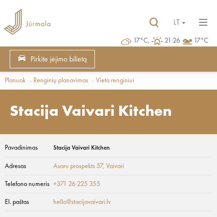
LT
17°C,
21:26
17°C
Pirkite įėjimo bilietą
Planuok
Renginių planavimas
Vieta renginiui
Stacija Vaivari Kitchen
Pavadinimas
Stacija Vaivari Kitchen
Adresas
Asaru prospekts 57
, Vaivari
Telefono numeris
+371 26 225 355
El. paštas
hello@stacijavaivari.lv