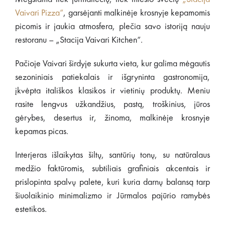
Vaivari Pizza“
, garsėjanti malkinėje krosnyje kepamomis
picomis ir jaukia atmosfera, plečia savo istoriją nauju
restoranu – „Stacija Vaivari Kitchen“.
Pačioje Vaivari širdyje sukurta vieta, kur galima mėgautis
sezoniniais patiekalais ir išgryninta gastronomija,
įkvėpta itališkos klasikos ir vietinių produktų. Meniu
rasite lengvus užkandžius, pastą, troškinius, jūros
gėrybes, desertus ir, žinoma, malkinėje krosnyje
kepamas picas.
Interjeras išlaikytas šiltų, santūrių tonų, su natūralaus
medžio faktūromis, subtiliais grafiniais akcentais ir
prislopinta spalvų palete, kuri kuria darnų balansą tarp
šiuolaikinio minimalizmo ir Jūrmalos pajūrio ramybės
estetikos.