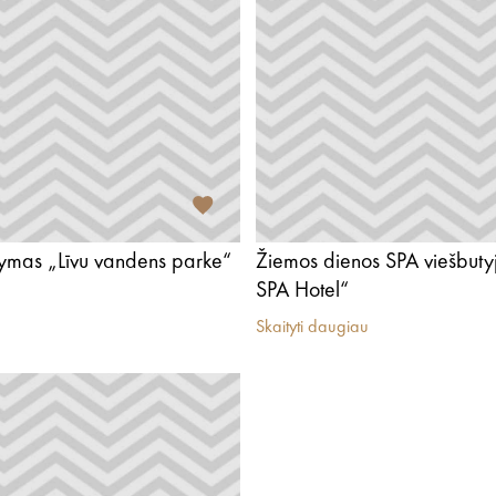
lymas „Līvu vandens parke“
Žiemos dienos SPA viešbuty
SPA Hotel“
Skaityti daugiau