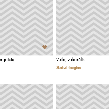
rgaičių
Vaikų vakarėlis
Skaityti daugiau