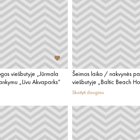
ogos viešbutyje „Jūrmala
Šeimos laiko / nakvynės pa
lankymu „Līvu Akvaparks“
viešbutyje „Baltic Beach Ho
Skaityti daugiau