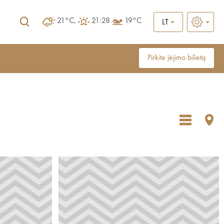
21°C,
21:28
19°C
LT
Pirkite įėjimo bilietą