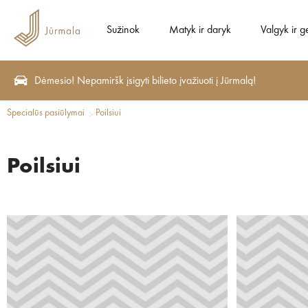
Sužinok
Matyk ir daryk
Valgyk ir g
Dėmesio! Nepamiršk įsigyti bilieto įvažiuoti į Jūrmalą!
Specialūs pasiūlymai
Poilsiui
Poilsiui