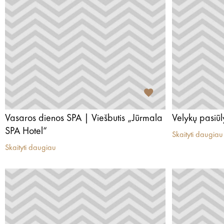
Vasaros dienos SPA | Viešbutis „Jūrmala
Velykų pasiū
SPA Hotel“
Skaityti daugiau
Skaityti daugiau