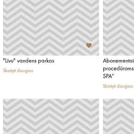
"Līvu" vandens parkas
Abonementai
procedūroms 
Skaityti daugiau
SPA“
Skaityti daugiau