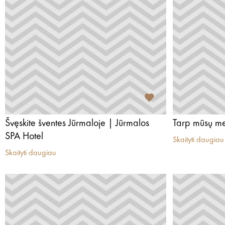
Švęskite šventes Jūrmaloje | Jūrmalos
Tarp mūsų me
SPA Hotel
Skaityti daugiau
Skaityti daugiau