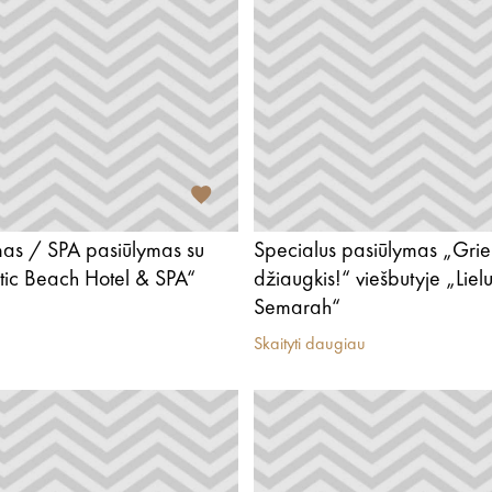
as / SPA pasiūlymas su
Specialus pasiūlymas „Grie
tic Beach Hotel & SPA“
džiaugkis!“ viešbutyje „Lie
Semarah“
Skaityti daugiau