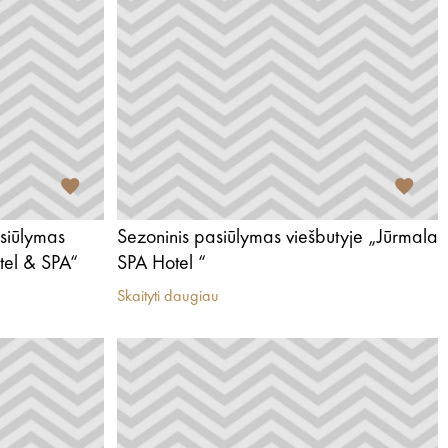
siūlymas
Sezoninis pasiūlymas viešbutyje „Jūrmala
tel & SPA“
SPA Hotel “
Skaityti daugiau