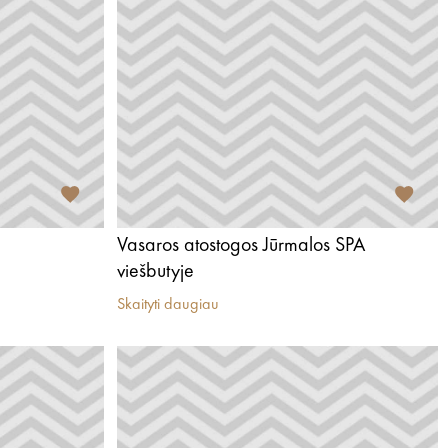
Vasaros atostogos Jūrmalos SPA
viešbutyje
Skaityti daugiau