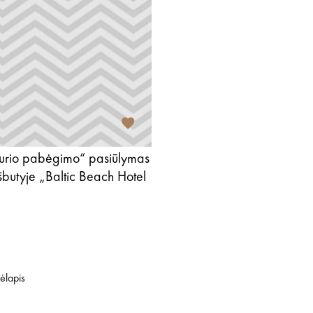
durio pabėgimo“ pasiūlymas
šbutyje „Baltic Beach Hotel
ėlapis