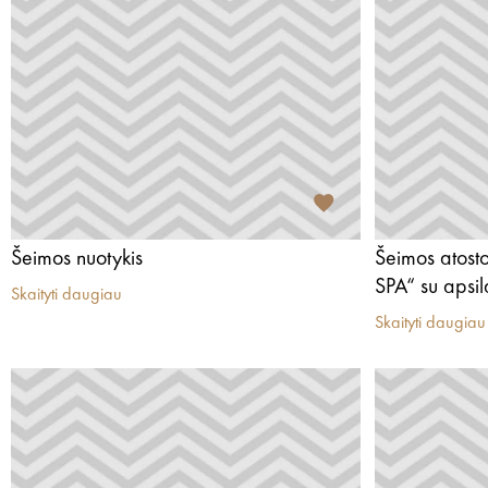
Šeimos nuotykis
Šeimos atost
SPA“ su apsi
Skaityti daugiau
Skaityti daugiau