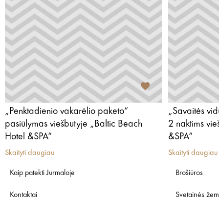
„Penktadienio vakarėlio paketo“
„Savaitės vi
pasiūlymas viešbutyje „Baltic Beach
2 naktims vie
Hotel &SPA“
&SPA“
Skaityti daugiau
Skaityti daugiau
Kaip patekti Jurmaloje
Brošiūros
Kontaktai
Svetainės žem