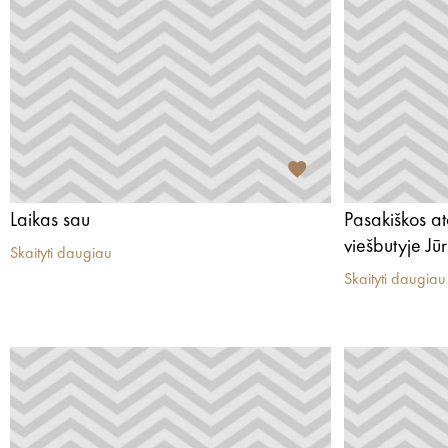
Laikas sau
Pasakiškos a
viešbutyje J
Skaityti daugiau
Skaityti daugiau