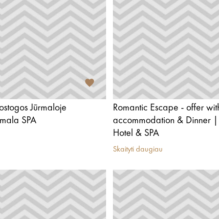
tostogos Jūrmaloje
Romantic Escape - offer wit
ūrmala SPA
accommodation & Dinner | 
Hotel & SPA
Skaityti daugiau