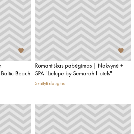
h
Romantiškas pabėgimas | Nakvynė +
Baltic Beach
SPA "Lielupe by Semarah Hotels"
Skaityti daugiau