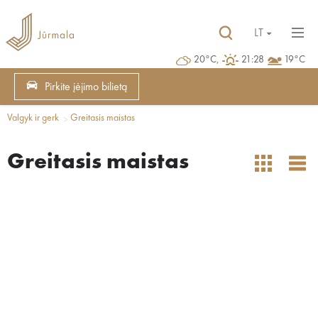
LT
20°C,
21:28
19°C
Pirkite įėjimo bilietą
Valgyk ir gerk
Greitasis maistas
Greitasis maistas