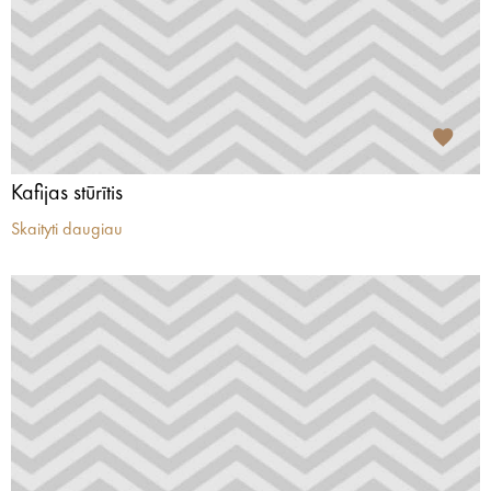
Kafijas stūrītis
Skaityti daugiau