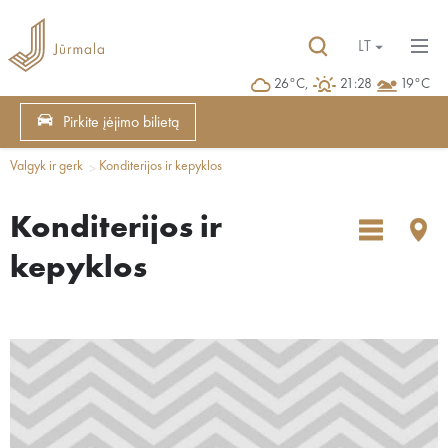
LT
26°C,
21:28
19°C
Pirkite įėjimo bilietą
Valgyk ir gerk
Konditerijos ir kepyklos
Konditerijos ir
kepyklos