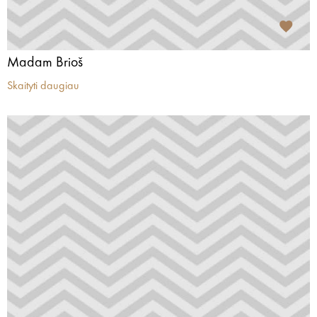
Madam Brioš
Skaityti daugiau