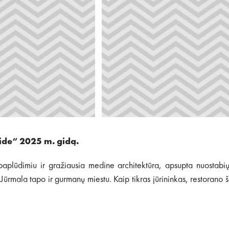
uide“ 2025 m. gidą.
ūros paplūdimiu ir gražiausia medine architektūra, apsupta nuosta
rmala tapo ir gurmanų miestu. Kaip tikras jūrininkas, restorano š