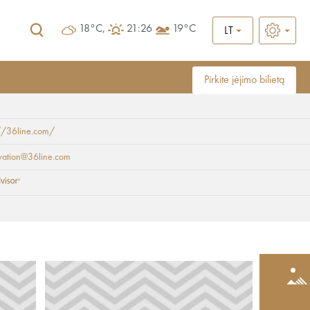
18°C,
21:26
19°C
LT
Pirkite įėjimo bilietą
://36line.com/
vation@36line.com