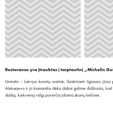
Restoranas yra įtrauktas į tarptautinį „Michelin G
Jūrmala – Latvijos kurortų sostinė, išsiskirianti ilgiausiu j
Aleksejevo ir jo komandos dėka dabar galime didžiuotis, kad Jū
darbą, kiekvieną valgį paverčia įdomia skonių kelione.