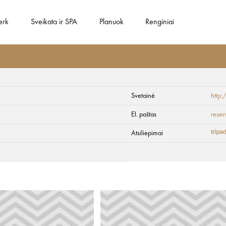
erk
Sveikata ir SPA
Planuok
Renginiai
Svetainė
http
aurant
El. paštas
reser
Atsiliepimai