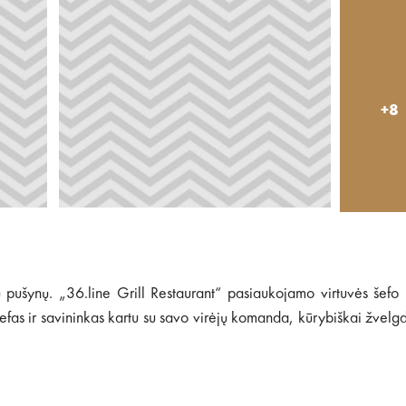
+8
bių pušynų. „36.line Grill Restaurant“ pasiaukojamo virtuvės šefo
efas ir savininkas kartu su savo virėjų komanda, kūrybiškai žvelg