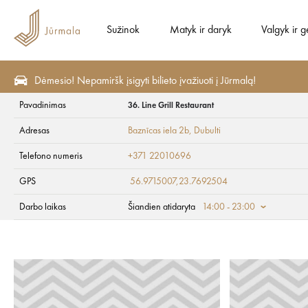
Sužinok
Matyk ir daryk
Valgyk ir g
Dėmesio! Nepamiršk įsigyti bilieto įvažiuoti į Jūrmalą!
Pavadinimas
36. Line Grill Restaurant
Valgyk ir gerk
Restoranai
Adresas
Baznīcas iela 2b
, Dubulti
36. Line Grill Rest
Telefono numeris
+371 22010696
GPS
56.9715007,23.7692504
Darbo laikas
Šiandien atidaryta
14:00 - 23:00