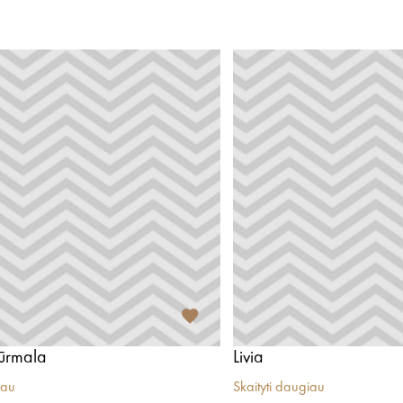
Jūrmala
Livia
iau
Skaityti daugiau