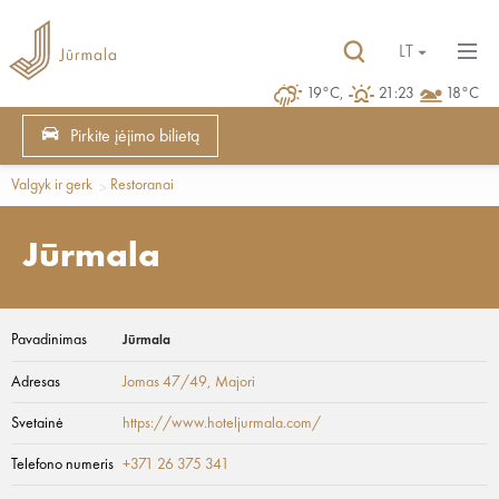
LT
19°C,
21:23
18°C
Pirkite įėjimo bilietą
Valgyk ir gerk
Restoranai
Jūrmala
Pavadinimas
Jūrmala
Adresas
Jomas 47/49
, Majori
Svetainė
https://www.hoteljurmala.com/
Telefono numeris
+371 26 375 341