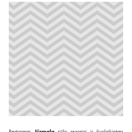
Restoranas
Jūrmala
siūlo sezoninį ir šiuolaikinėms