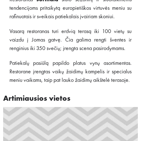
tendencijoms pritaikytą europietiškos virtuvės meniu su
rafinuotais ir sveikais patiekalais įvairiam skoniui.
Vasarą restoranas turi erdvią terasą iki 100 vietų su
vaizdu į Jomas gatvę. Čia galima rengti šventes ir
renginius iki 350 svečių; įrengta scena pasirodymams.
Patiekalų pasiūlą papildo platus vynų asortimentas.
Restorane įrengtas vaikų žaidimų kampelis ir specialus
meniu vaikams, taip pat lauko žaidimų aikštelė terasoje.
Artimiausios vietos