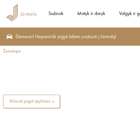
Sužinok
Matyk ir daryk
Valgyk ir g
Dėmesio! Nepamiršk įsigyti bilieto įvažiuoti į Jūrmalą!
Žemėlapis
Rūšiuoti pagal apylinkes