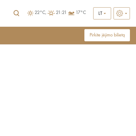
22°C,
21:21
17°C
LT
Pirkite įėjimo bilietą