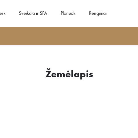
erk
Sveikata ir SPA
Planuok
Renginiai
Žemėlapis