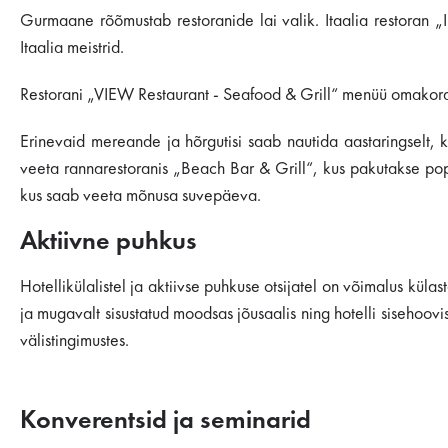
Gurmaane rõõmustab restoranide lai valik. Itaalia restoran „I
Itaalia meistrid.
Restorani „VIEW Restaurant - Seafood & Grill“ menüü omakord
Erinevaid mereande ja hõrgutisi saab nautida aastaringselt,
veeta rannarestoranis „Beach Bar & Grill“, kus pakutakse popu
kus saab veeta mõnusa suvepäeva.
Aktiivne puhkus
Hotellikülalistel ja aktiivse puhkuse otsijatel on võimalus k
ja mugavalt sisustatud moodsas jõusaalis ning hotelli sisehoov
välistingimustes.
Konverentsid ja seminarid