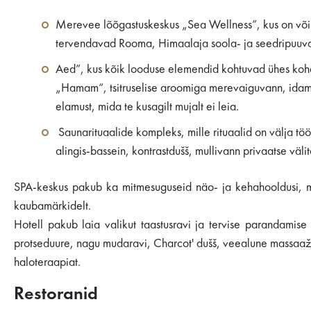
Merevee lõõgastuskeskus „Sea Wellness”, kus on võim
tervendavad Rooma, Himaalaja soola- ja seedripuuv
Aed”, kus kõik looduse elemendid kohtuvad ühes kohas
„Hamam“, tsitruselise aroomiga merevaiguvann, idamai
elamust, mida te kusagilt mujalt ei leia.
Saunarituaalide kompleks, mille rituaalid on välja t
alingis-bassein, kontrastdušš, mullivann privaatse väli
SPA-keskus pakub ka mitmesuguseid näo- ja kehahooldusi, mi
kaubamärkidelt.
Hotell pakub laia valikut taastusravi ja tervise parandamise 
protseduure, nagu mudaravi, Charcot' dušš, veealune massaaž, 
haloteraapiat.
Restoranid