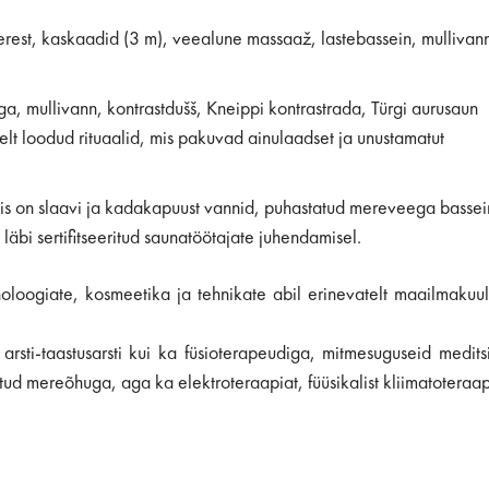
est, kaskaadid (3 m), veealune massaaž, lastebassein, mullivan
, mullivann, kontrastdušš, Kneippi kontrastrada, Türgi aurusaun
t loodud rituaalid, mis pakuvad ainulaadset ja unustamatut
sis on slaavi ja kadakapuust vannid, puhastatud mereveega bassei
läbi sertifitseeritud saunatöötajate juhendamisel.
oogiate, kosmeetika ja tehnikate abil erinevatelt maailmakuuls
sti-taastusarsti kui ka füsioterapeudiga, mitmesuguseid meditsii
d mereõhuga, aga ka elektroteraapiat, füüsikalist kliimatoteraap