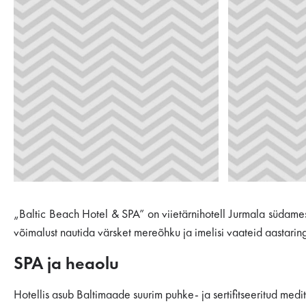
„Baltic Beach Hotel & SPA” on viietärnihotell Jurmala südam
võimalust nautida värsket mereõhku ja imelisi vaateid aastaringse
SPA ja heaolu
Hotellis asub Baltimaade suurim puhke- ja sertifitseeritud med