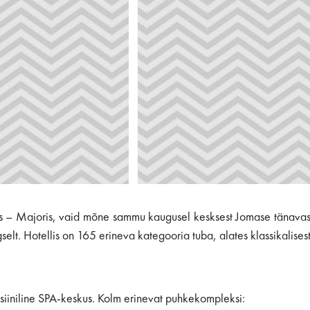
es – Majoris, vaid mõne sammu kaugusel kesksest Jomase tänavast
lt. Hotellis on 165 erineva kategooria tuba, alates klassikalisest j
itsiiniline SPA-keskus. Kolm erinevat puhkekompleksi: