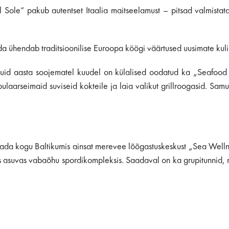
l Sole“ pakub autentset Itaalia maitseelamust – pitsad valmistata
a ühendab traditsioonilise Euroopa köögi väärtused uusimate kul
 kuid aasta soojematel kuudel on külalised oodatud ka „Seafood
laarseimaid suviseid kokteile ja laia valikut grillroogasid. Sam
ülastada kogu Baltikumis ainsat merevee lõõgastuskeskust „Sea Wel
is asuvas vabaõhu spordikompleksis. Saadaval on ka grupitunnid, n