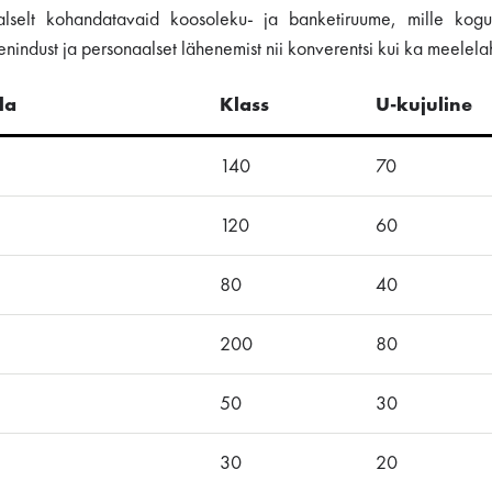
uaalselt kohandatavaid koosoleku- ja banketiruume, mille k
enindust ja personaalset lähenemist nii konverentsi kui ka meelel
la
Klass
U-kujuline
140
70
120
60
80
40
200
80
50
30
30
20