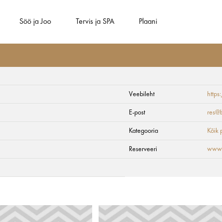
Söö ja Joo
Tervis ja SPA
Plaani
Veebileht
https
 & SPA
E-post
res@b
Kategooria
Kõik
Reserveeri
www.