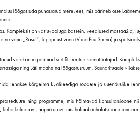
alus lõõgastuda puhastatud merevees, mis pärineb otse Läänemer
annid.
. Kompleksis on vastuvooluga bassein, veealused massaažid, juga
ne vann „Rasul“, lepapuust vann (Vana Puu Sauna) ja spetsiaalsel
öötanud valdkonna parimad sertifitseeritud saunatöötajad. Komplek
terrassiga ning Läti maaheina lõõgastusruum. Saunarituaale viiakse 
da tehakse kõrgeima kvaliteediga toodete ja uuenduslike tehnol
protseduure ning programme, mis hõlmavad konsultatsioone nii ar
keha külmaravi, hapnikuravi, mis hõlmab inhalatsioone ioniseeritu