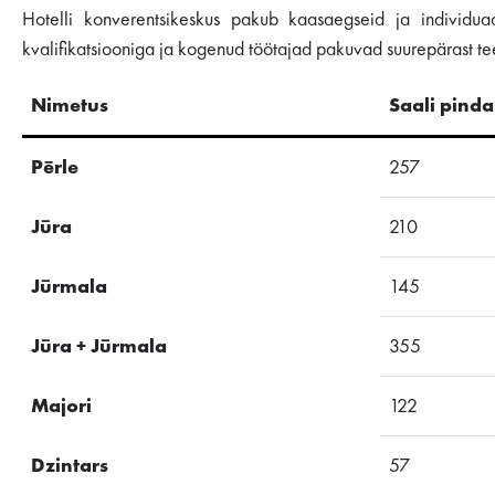
Hotelli konverentsikeskus pakub kaasaegseid ja individ
kvalifikatsiooniga ja kogenud töötajad pakuvad suurepärast te
Nimetus
Saali pinda
Pērle
257
Jūra
210
Jūrmala
145
Jūra + Jūrmala
355
Majori
122
Dzintars
57