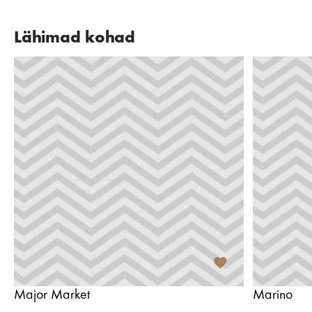
Lähimad kohad
Major Market
Marino