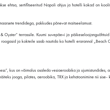
kse ehtsa, sertifitseeritud Napoli ahjus ja hotelli kokad on kool
inaarsete trendidega, pakkudes põnevat maitseelamust.
 & Oyster“ terrassile. Kuumi suvepäevi ja päikeseloojanguõhtui
u roogasid ja kokteile saab nautida ka hotelli erarannal „Beach 
lness“, kus on võimalus osaleda vesiaeroobika ja ujumistundides, 
äiteks jooga, pilates, aeroobika, TRX ja kehatoonimine nii sise- 