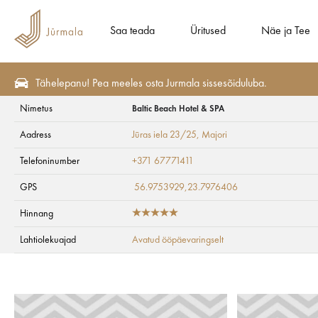
Saa teada
Üritused
Näe ja Tee
Tähelepanu! Pea meeles osta Jurmala sissesõiduluba.
Nimetus
Baltic Beach Hotel & SPA
Eripakkumisi
Kõik pakkumised
Aadress
Jūras iela 23/25
, Majori
Baltic Beach Hotel
Telefoninumber
+371 67771411
GPS
56.9753929,23.7976406
Hinnang
Lahtiolekuajad
Avatud ööpäevaringselt