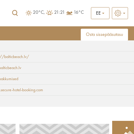
20°C,
21:21
16°C
EE
Osta sissepääsutasu
://balticbeach.lv/
alticbeach.lv
 pakkumised
secure-hotel-booking.com