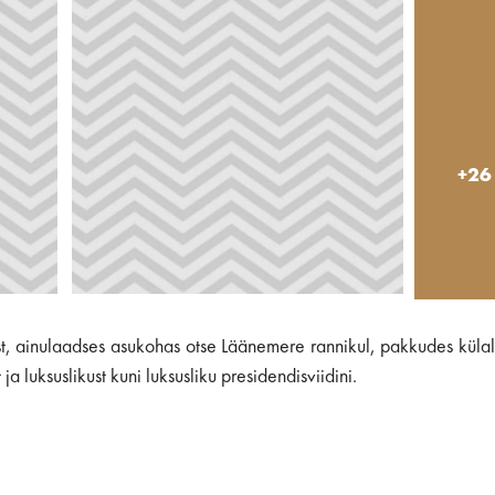
+26
, ainulaadses asukohas otse Läänemere rannikul, pakkudes külal
a luksuslikust kuni luksusliku presidendisviidini.