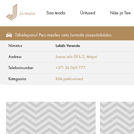
Saa teada
Üritused
Näe ja Tee
Tähelepanu! Pea meeles osta Jurmala sissesõiduluba.
Nimetus
Lokāls Veranda
Eripakkumisi
Kõik pakkumised
Aadress
Jomas iela 58 k-2
, Majori
Lokāls Veranda
Telefoninumber
+371 26 069 777
Kategooria
Kõik pakkumised