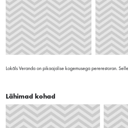
Lokāls Veranda on pikaajalise kogemusega pererestoran. Sel
Lähimad kohad