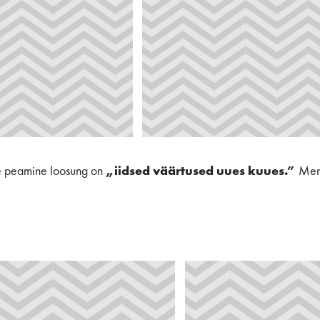
le peamine loosung on
„iidsed väärtused uues kuues.”
Menü