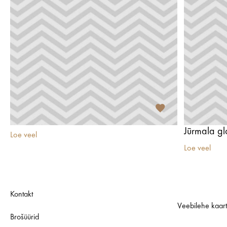
Jūrmala g
Loe veel
Loe veel
Kontakt
Veebilehe kaar
Brošüürid