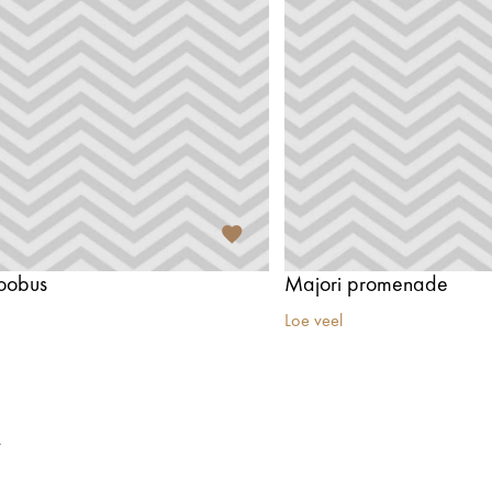
loobus
Majori promenade
Loe veel
t