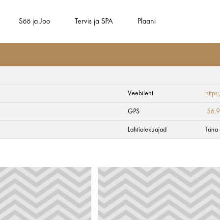
Söö ja Joo
Tervis ja SPA
Plaani
Veebileht
https
GPS
56.
Lahtiolekuajad
Täna 