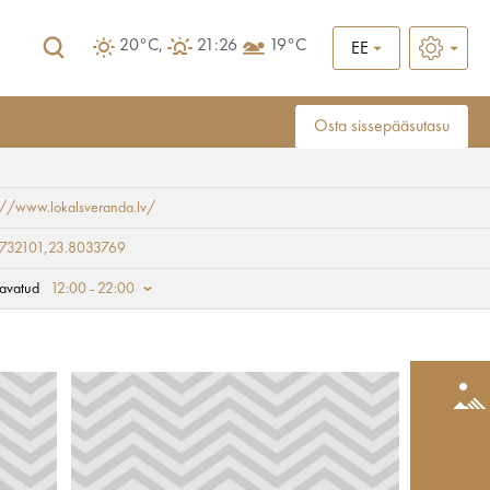
20°C,
21:26
19°C
EE
Osta sissepääsutasu
://www.lokalsveranda.lv/
9732101,23.8033769
avatud
12:00 - 22:00