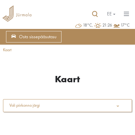
EE
18°C,
21:26
17°C
Osta sissepääsutasu
Kaart
Kaart
Vali piirkonna järgi