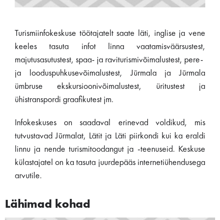
Turismiinfokeskuse töötajatelt saate läti, inglise ja vene
keeles tasuta infot linna vaatamisväärsustest,
majutusasutustest, spaa- ja raviturismivõimalustest, pere-
ja looduspuhkusevõimalustest, Jūrmala ja Jūrmala
ümbruse ekskursioonivõimalustest, üritustest ja
ühistranspordi graafikutest jm.
Infokeskuses on saadaval erinevad voldikud, mis
tutvustavad Jūrmalat, Lätit ja Läti piirkondi kui ka eraldi
linnu ja nende turismitoodangut ja -teenuseid. Keskuse
külastajatel on ka tasuta juurdepääs internetiühendusega
arvutile.
Lähimad kohad