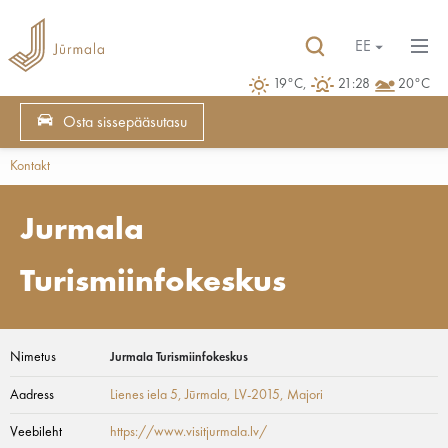
EE
19°C,
21:28
20°C
Osta sissepääsutasu
Kontakt
Jurmala
Turismiinfokeskus
Nimetus
Jurmala Turismiinfokeskus
Aadress
Lienes iela 5, Jūrmala, LV-2015
, Majori
Veebileht
https://www.visitjurmala.lv/