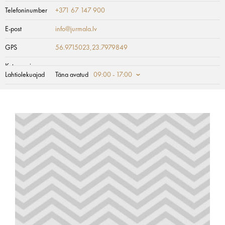
Telefoninumber
+371 67 147 900
E-post
info@jurmala.lv
GPS
56.9715023,23.7979849
Kategooria
Lahtiolekuajad
Täna avatud
09:00 - 17:00